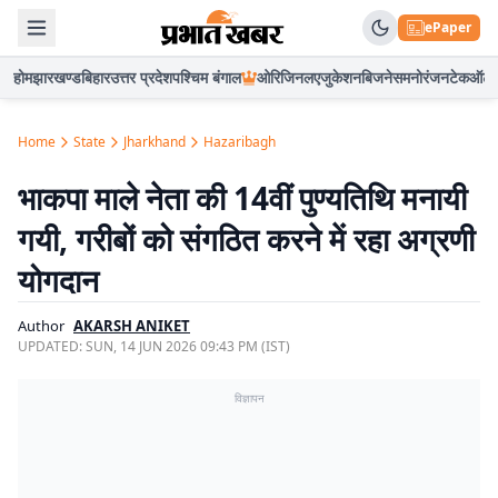
ePaper
होम
झारखण्ड
बिहार
उत्तर प्रदेश
पश्चिम बंगाल
ओरिजिनल
एजुकेशन
बिजनेस
मनोरंजन
टेक
ऑटो
Home
State
Jharkhand
Hazaribagh
भाकपा माले नेता की 14वीं पुण्यतिथि मनायी
गयी, गरीबों को संगठित करने में रहा अग्रणी
योगदान
Author
AKARSH ANIKET
UPDATED:
SUN, 14 JUN 2026 09:43 PM (IST)
विज्ञापन