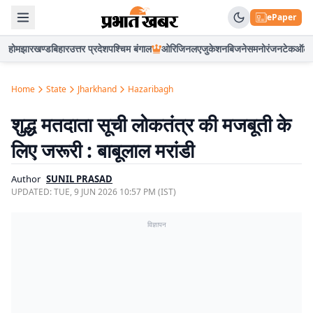
ePaper
होम
झारखण्ड
बिहार
उत्तर प्रदेश
पश्चिम बंगाल
ओरिजिनल
एजुकेशन
बिजनेस
मनोरंजन
टेक
ऑटो
Home
State
Jharkhand
Hazaribagh
शुद्ध मतदाता सूची लोकतंत्र की मजबूती के
लिए जरूरी : बाबूलाल मरांडी
Author
SUNIL PRASAD
UPDATED:
TUE, 9 JUN 2026 10:57 PM (IST)
विज्ञापन