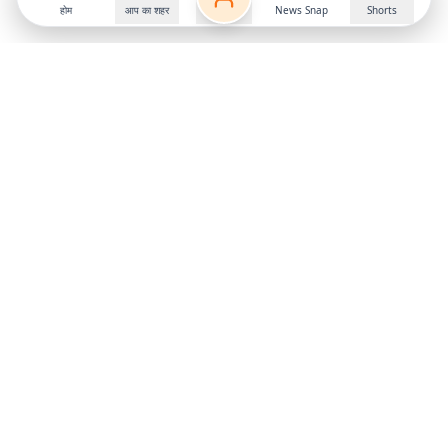
होम
आप का शहर
News Snap
Shorts
Follow us on
X
Download Mobile App
State
›
Jharkhand
›
Hindi News
Gumla News
Bihar News
Dumka News
Delhi News
Ranchi News
Odisha News
Bokaro News