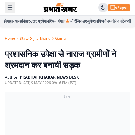
ePaper
होम
झारखण्ड
बिहार
उत्तर प्रदेश
पश्चिम बंगाल
ओरिजिनल
एजुकेशन
बिजनेस
मनोरंजन
टेक
ऑटो
Home
State
Jharkhand
Gumla
प्रशासनिक उपेक्षा से नाराज ग्रामीणों ने
श्रमदान कर बनायी सड़क
Author
PRABHAT KHABAR NEWS DESK
UPDATED:
SAT, 9 MAY 2026 09:16 PM (IST)
विज्ञापन