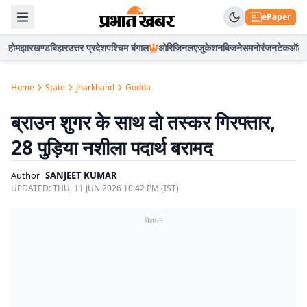
ePaper
होम
झारखण्ड
बिहार
उत्तर प्रदेश
पश्चिम बंगाल
ओरिजिनल
एजुकेशन
बिजनेस
मनोरंजन
टेक
ऑटो
Home
State
Jharkhand
Godda
ब्राउन शुगर के साथ दो तस्कर गिरफ्तार,
28 पुड़िया नशीला पदार्थ बरामद
Author
SANJEET KUMAR
UPDATED:
THU, 11 JUN 2026 10:42 PM (IST)
विज्ञापन