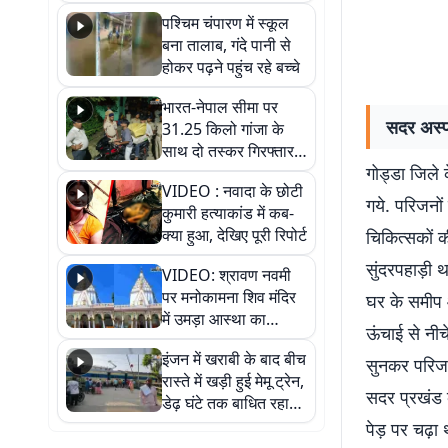
गिरफ्तार
पश्चिम चंपारण में स्कूल
बना तालाब, गंदे पानी से
होकर पढ़ने पहुंच रहे बच्चे
भारत-नेपाल सीमा पर
सदर अस्प
31.25 किलो गांजा के
साथ दो तस्कर गिरफ्तार,
गोड्डा जिले 
नेपाली नंबर की बाइक
VIDEO : नवादा के छोटी
जब्त
गये. परिजनों
कुमारी हत्याकांड में कब-
क्या हुआ, देखिए पूरी रिपोर्ट
चिकित्सकों 
सुंदरपहाड़ी थ
VIDEO: श्रावण नवमी
पर मनोकामना शिव मंदिर
घर के समीप 
में उमड़ा आस्था का
ऊंचाई से नीचे
सैलाब, हर-हर महादेव के
इंजन में खराबी के बाद बीच
जयघोष से गूंजा परिसर
सुनकर परिजन
रास्ते में खड़ी हुई मेमू ट्रेन,
सदर प्रखंड क
डेढ़ घंटे तक बाधित रहा
आवागमन
पेड़ पर चढ़ा 