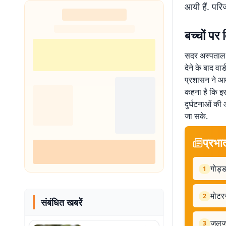
आयी हैं. परि
बच्चों प
सदर अस्पताल क
देने के बाद वार
प्रशासन ने आम
कहना है कि इस 
दुर्घटनाओं की
जा सके.
प्रभा
गोड्ड
1
मोटर
2
संबंधित खबरें
जलजमा
3