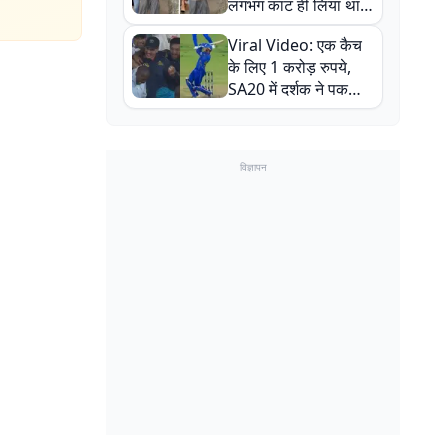
लगभग काट ही लिया था,
न्यूजीलैंड सीरीज से पहले
Viral Video: एक कैच
बाल-बाल बचे
के लिए 1 करोड़ रुपये,
SA20 में दर्शक ने पकड़ा
एक हाथ से गजब का कैच
विज्ञापन