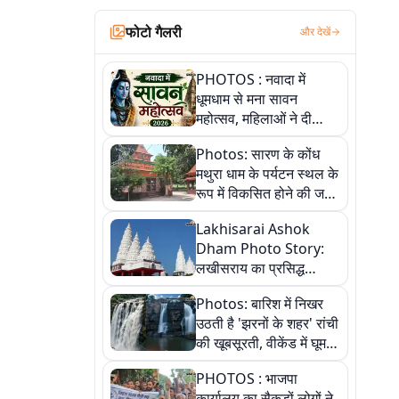
फोटो गैलरी
और देखें
PHOTOS : नवादा में
धूमधाम से मना सावन
महोत्सव, महिलाओं ने दी
सांस्कृतिक प्रस्तुतियां
Photos: सारण के कोंध
मथुरा धाम के पर्यटन स्थल के
रूप में विकसित होने की जगी
आस, 9 तस्वीरों में देखें पूरी
Lakhisarai Ashok
कहानी
Dham Photo Story:
लखीसराय का प्रसिद्ध
अशोक धाम—आस्था,
Photos: बारिश में निखर
श्रृंगार, अनुष्ठान और
उठती है 'झरनों के शहर' रांची
अलौकिक संध्या आरती के
की खूबसूरती, वीकेंड में घूम
विहंगम दृश्य
आएं ये 5 वादियां
PHOTOS : भाजपा
कार्यालय का सैकड़ों लोगों ने