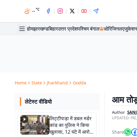
°C
|
|
|
|
--
होम
झारखण्ड
बिहार
उत्तर प्रदेश
पश्चिम बंगाल
ओरिजिनल
एजुकेशन
Home
State
Jharkhand
Godda
आम तोड़
लेटेस्ट वीडियो
Author
SAN
लिट्टीपाड़ा में डबल मर्डर
UPDATED:
FRI
कांड का पुलिस ने किया
खुलासा, 12 घंटे में आरोपी
Share