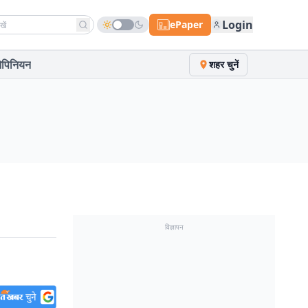
h news
Login
ePaper
पिनियन
शहर चुनें
विज्ञापन