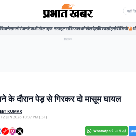
Searc
बिजनेस
मनोरंजन
टेक
ऑटो
लाइफ स्टाइल
राशिफल
धर्म
खेल
देश
विश्व
शॉर्ट्स
वीडियो
ओ
विज्ञापन
ने के दौरान पेड़ से गिरकर दो मासूम घायल
JEET KUMAR
, 12 JUN 2026 10:37 PM (IST)