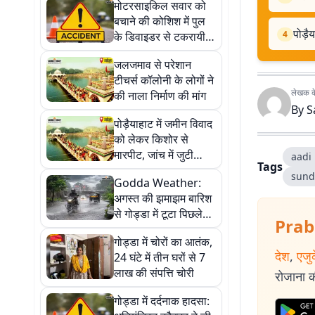
मोटरसाइकिल सवार को
बचाने की कोशिश में पुल
पोड़ै
4
के डिवाइडर से टकरायी
हाइवा
जलजमाव से परेशान
टीचर्स कॉलोनी के लोगों ने
लेखक के 
की नाला निर्माण की मांग
By
S
पोड़ैयाहाट में जमीन विवाद
को लेकर किशोर से
मारपीट, जांच में जुटी
aadi
Tags
पुलिस
sund
Godda Weather:
अगस्त की झमाझम बारिश
से गोड्डा में टूटा पिछले
Prab
साल का रिकॉर्ड
गोड्डा में चोरों का आतंक,
देश
,
एजु
24 घंटे में तीन घरों से 7
लाख की संपत्ति चोरी
रोजाना की
गोड्डा में दर्दनाक हादसा: