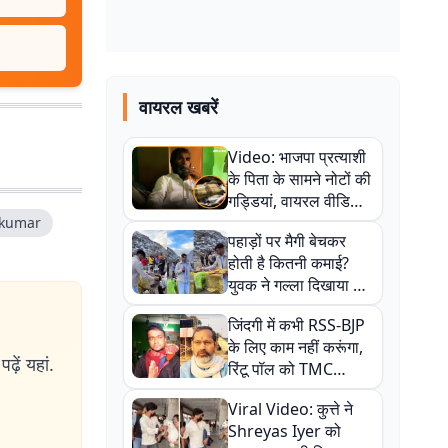
वायरल खबरें
Video: भाजपा प्रत्याशी
के पिता के सामने नोटों की
गड्डियां, वायरल वीडियो
से राजनीति में उबाल,
 kumar
पहाड़ों पर मैगी बेचकर
अजित महतो बोले- TMC
होती है कितनी कमाई?
की गंदी चाल
युवक ने गल्ला दिखाया तो
नौकरी वालों के खड़े हो गए
जिंदगी में कभी RSS-BJP
कान
के लिए काम नहीं करूंगा,
ढ़ें यहां.
रिंटू पॉल को TMC
ऑफिस में ले जाकर पीटा,
Viral Video: कुत्ते ने
Video वायरल
Shreyas Iyer को