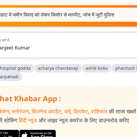
याहाट में जमीन विवाद को लेकर किशोर से मारपीट, जांच में जुटी पुलिस
बारे में
anjeet Kumar
 hospital godda
acharya chandanaji
ashik kisku
phantush
arpahadi
hat Khabar App :
केशन
,
मनोरंजन
,
बिजनेस अपडेट
,
धर्म
,
क्रिकेट
,
राशिफल
की ताजा खबरें प
 ब्रेकिंग
हिंदी न्यूज
और लाइव न्यूज कवरेज के लिए डाउनलोड करिए