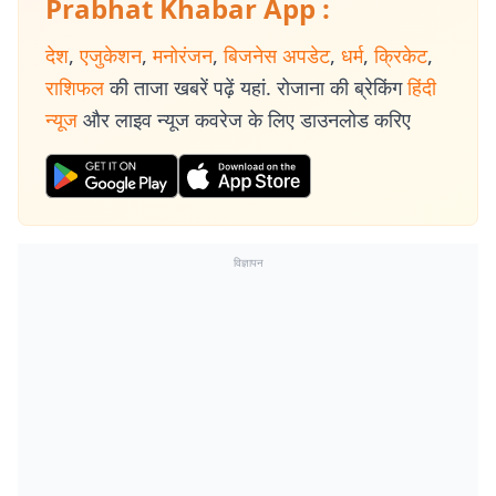
Prabhat Khabar App :
देश
,
एजुकेशन
,
मनोरंजन
,
बिजनेस अपडेट
,
धर्म
,
क्रिकेट
,
राशिफल
की ताजा खबरें पढ़ें यहां. रोजाना की ब्रेकिंग
हिंदी
न्यूज
और लाइव न्यूज कवरेज के लिए डाउनलोड करिए
विज्ञापन