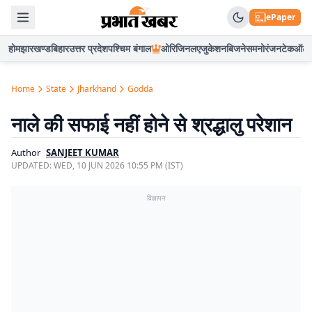
ePaper
होम
झारखण्ड
बिहार
उत्तर प्रदेश
पश्चिम बंगाल
ओरिजिनल
एजुकेशन
बिजनेस
मनोरंजन
टेक
ऑटो
Home
State
Jharkhand
Godda
नाले की सफाई नहीं होने से श्रद्धालु परेशान
Author
SANJEET KUMAR
UPDATED:
WED, 10 JUN 2026 10:55 PM (IST)
विज्ञापन