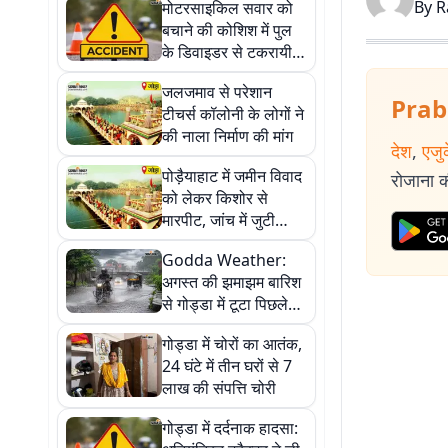
By
R
मोटरसाइकिल सवार को
बचाने की कोशिश में पुल
के डिवाइडर से टकरायी
हाइवा
जलजमाव से परेशान
Prab
टीचर्स कॉलोनी के लोगों ने
की नाला निर्माण की मांग
देश
,
एजु
पोड़ैयाहाट में जमीन विवाद
रोजाना की
को लेकर किशोर से
मारपीट, जांच में जुटी
पुलिस
Godda Weather:
अगस्त की झमाझम बारिश
से गोड्डा में टूटा पिछले
साल का रिकॉर्ड
गोड्डा में चोरों का आतंक,
24 घंटे में तीन घरों से 7
लाख की संपत्ति चोरी
गोड्डा में दर्दनाक हादसा: