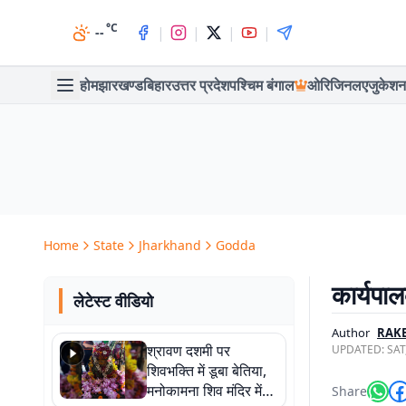
°C
|
|
|
|
--
होम
झारखण्ड
बिहार
उत्तर प्रदेश
पश्चिम बंगाल
ओरिजिनल
एजुकेशन
Home
State
Jharkhand
Godda
कार्यपा
लेटेस्ट वीडियो
Author
RAK
श्रावण दशमी पर
UPDATED:
SAT
शिवभक्ति में डूबा बेतिया,
मनोकामना शिव मंदिर में
Share