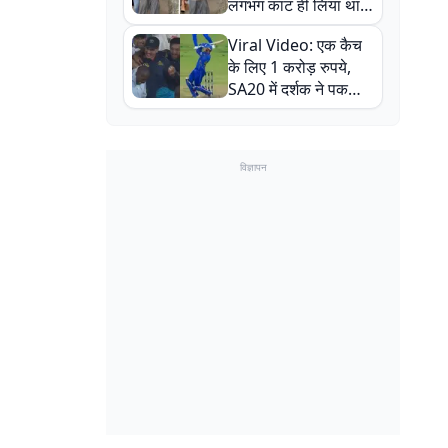
लगभग काट ही लिया था,
न्यूजीलैंड सीरीज से पहले
Viral Video: एक कैच
बाल-बाल बचे
के लिए 1 करोड़ रुपये,
SA20 में दर्शक ने पकड़ा
एक हाथ से गजब का कैच
विज्ञापन