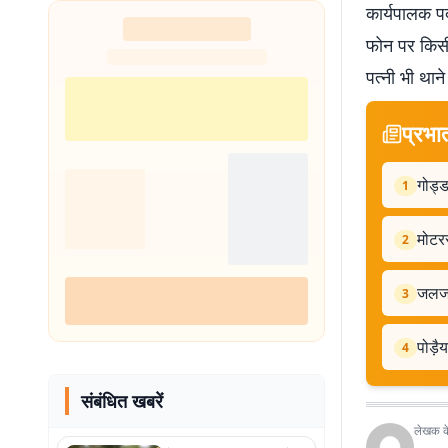
कार्यपालक पद
फोन पर किसी
पत्नी भी थाने
प्रभा
गोड्ड
1
मोटर
2
जलजमा
3
पोड़ै
4
संबंधित खबरें
लेखक के 