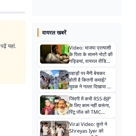
वायरल खबरें
ढ़ें यहां.
Video: भाजपा प्रत्याशी
के पिता के सामने नोटों की
गड्डियां, वायरल वीडियो
से राजनीति में उबाल,
पहाड़ों पर मैगी बेचकर
अजित महतो बोले- TMC
होती है कितनी कमाई?
की गंदी चाल
युवक ने गल्ला दिखाया तो
नौकरी वालों के खड़े हो गए
जिंदगी में कभी RSS-BJP
कान
के लिए काम नहीं करूंगा,
रिंटू पॉल को TMC
ऑफिस में ले जाकर पीटा,
Viral Video: कुत्ते ने
Video वायरल
Shreyas Iyer को