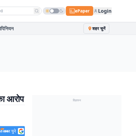
h news
Login
ePaper
पिनियन
शहर चुनें
 का आरोप
विज्ञापन