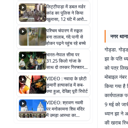
हुआ भव्य श्रृंगार
लिट्टीपाड़ा में डबल मर्डर
कांड का पुलिस ने किया
खुलासा, 12 घंटे में आरोपी
गिरफ्तार
पश्चिम चंपारण में स्कूल
नगर थाना 
बना तालाब, गंदे पानी से
होकर पढ़ने पहुंच रहे बच्चे
गोड्डा. गोड्
भारत-नेपाल सीमा पर
झा के पति ध्
31.25 किलो गांजा के
साथ दो तस्कर गिरफ्तार,
को पत्र लिख
नेपाली नंबर की बाइक
मोबाइल नंबर
VIDEO : नवादा के छोटी
जब्त
कुमारी हत्याकांड में कब-
किया गया है
क्या हुआ, देखिए पूरी रिपोर्ट
कार्यपालक पद
VIDEO: श्रावण नवमी
9 मई को जारी 
पर मनोकामना शिव मंदिर
ध्यान झा ने 
में उमड़ा आस्था का
सैलाब, हर-हर महादेव के
की खराब स्थ
जयघोष से गूंजा परिसर