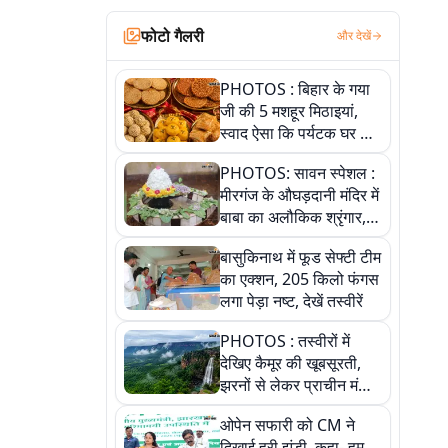
फोटो गैलरी
और देखें
PHOTOS : बिहार के गया
जी की 5 मशहूर मिठाइयां,
स्वाद ऐसा कि पर्यटक घर ले
जाना नहीं भूलते, तस्वीरों में
PHOTOS: सावन स्पेशल :
देखें
मीरगंज के औघड़दानी मंदिर में
बाबा का अलौकिक श्रृंगार,
तस्वीरों में देखें महादेव के कई
बासुकिनाथ में फूड सेफ्टी टीम
मनमोहक स्वरूप
का एक्शन, 205 किलो फंगस
लगा पेड़ा नष्ट, देखें तस्वीरें
PHOTOS : तस्वीरों में
देखिए कैमूर की खूबसूरती,
झरनों से लेकर प्राचीन मंदिरों
तक प्रकृति और आस्था का
ओपेन सफारी को CM ने
अद्भुत संगम
दिखाई हरी झंडी, कहा- हम