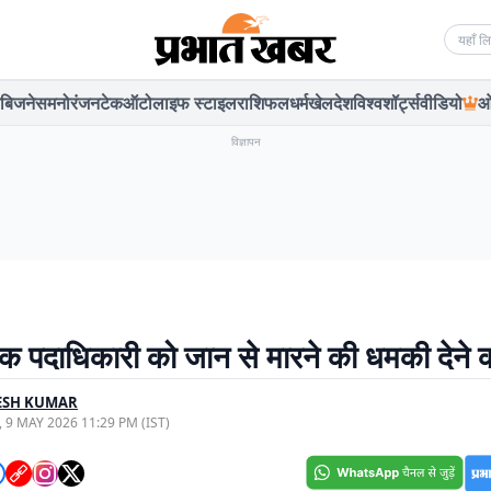
Searc
बिजनेस
मनोरंजन
टेक
ऑटो
लाइफ स्टाइल
राशिफल
धर्म
खेल
देश
विश्व
शॉर्ट्स
वीडियो
ओ
विज्ञापन
लक पदाधिकारी को जान से मारने की धमकी देने
ESH KUMAR
, 9 MAY 2026 11:29 PM (IST)