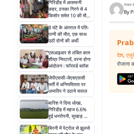
गिरिडीह में आसमानी
लेखक के 
कहर, ठनका गिरने से 4
By
P
किशोर समेत 10 की मौत,
9 घायल
8 घंटे के अंतराल में पति-
पत्नी की मौत, एक साथ
उठी दोनों की अर्थी
Prab
एसआइआर से लंबित काम
देश
,
एजु
शीघ्र निपटायें, वरना होगा
रोजाना की
आंदोलन : फॉरवर्ड ब्लॉक
जेपीएससी-जेएसएससी
भर्ती में अनियमितता पर
अभाविप ने उठाये सवाल
बारिश ने दिया धोखा,
गिरिडीह में महज 6.6%
हुई धनरोपनी, सुखाड़ का
खतरा
बिरनी में पेट्रोल से झुलसे