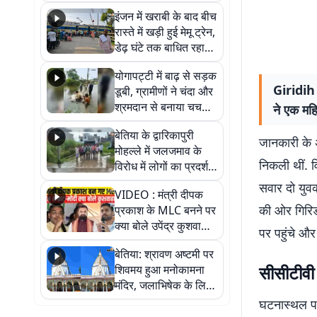
सैलाब, हर-हर महादेव के
इंजन में खराबी के बाद बीच
जयघोष से गूंजा परिसर
रास्ते में खड़ी हुई मेमू ट्रेन,
डेढ़ घंटे तक बाधित रहा
आवागमन
योगापट्टी में बाढ़ से सड़क
Giridih 
डूबी, ग्रामीणों ने चंदा और
श्रमदान से बनाया चचरी
ने एक मह
पुल
बेतिया के द्वारिकापुरी
जानकारी के 
मोहल्ले में जलजमाव के
निकली थीं. 
विरोध में लोगों का प्रदर्शन,
स्थायी समाधान की मांग
सवार दो युव
VIDEO : मंत्री दीपक
की ओर गिरिड
प्रकाश के MLC बनने पर
क्या बोले उपेंद्र कुशवाहा,
पर पहुंचे और
सुनिए
बेतिया: श्रावण अष्टमी पर
सीसीटीवी
शिवमय हुआ मनोकामना
मंदिर, जलाभिषेक के लिए
लगी लंबी कतारें
घटनास्थल पर 