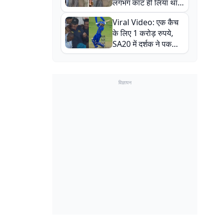
लगभग काट ही लिया था,
न्यूजीलैंड सीरीज से पहले
Viral Video: एक कैच
बाल-बाल बचे
के लिए 1 करोड़ रुपये,
SA20 में दर्शक ने पकड़ा
एक हाथ से गजब का कैच
विज्ञापन