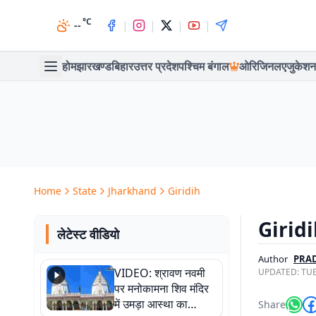
°C
|
|
|
|
--
होम
झारखण्ड
बिहार
उत्तर प्रदेश
पश्चिम बंगाल
ओरिजिनल
एजुकेशन
Home
State
Jharkhand
Giridih
Giridih
लेटेस्ट वीडियो
Author
PRA
VIDEO: श्रावण नवमी
UPDATED:
TUE
पर मनोकामना शिव मंदिर
में उमड़ा आस्था का
Share