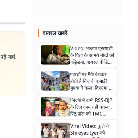
वायरल खबरें
Video: भाजपा प्रत्याशी
के पिता के सामने नोटों की
ढ़ें यहां.
गड्डियां, वायरल वीडियो
से राजनीति में उबाल,
पहाड़ों पर मैगी बेचकर
अजित महतो बोले- TMC
होती है कितनी कमाई?
की गंदी चाल
युवक ने गल्ला दिखाया तो
नौकरी वालों के खड़े हो गए
जिंदगी में कभी RSS-BJP
कान
के लिए काम नहीं करूंगा,
रिंटू पॉल को TMC
ऑफिस में ले जाकर पीटा,
Viral Video: कुत्ते ने
Video वायरल
Shreyas Iyer को