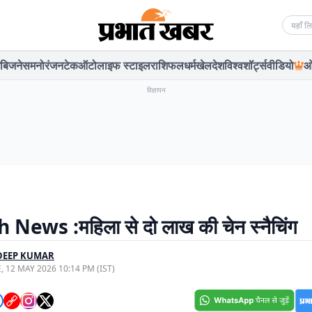
Searc
बिजनेस
मनोरंजन
टेक
ऑटो
लाइफ स्टाइल
राशिफल
धर्म
खेल
देश
विश्व
शॉर्ट्स
वीडियो
ओ
विज्ञापन
 News :महिला से दो लाख की चेन स्नैचिंग
DEEP KUMAR
, 12 MAY 2026 10:14 PM (IST)