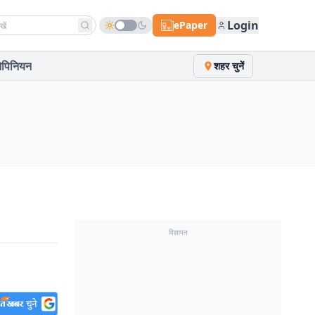
h news
Login
ePaper
पिनियन
शहर चुनें
विज्ञापन