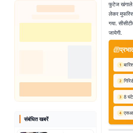
फुटेज खंगाले
लेकर मुफस्सि
गया. सीसीटी
जायेगी.
प्रभा
बारिश
1
गिरि
2
8 घंट
3
एसआइ
4
संबंधित खबरें