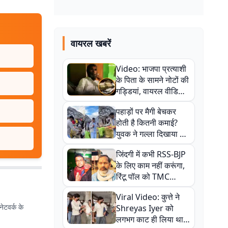
वायरल खबरें
Video: भाजपा प्रत्याशी
के पिता के सामने नोटों की
गड्डियां, वायरल वीडियो
से राजनीति में उबाल,
पहाड़ों पर मैगी बेचकर
अजित महतो बोले- TMC
होती है कितनी कमाई?
की गंदी चाल
युवक ने गल्ला दिखाया तो
नौकरी वालों के खड़े हो गए
जिंदगी में कभी RSS-BJP
कान
के लिए काम नहीं करूंगा,
रिंटू पॉल को TMC
ऑफिस में ले जाकर पीटा,
Viral Video: कुत्ते ने
Video वायरल
ेटवर्क के
Shreyas Iyer को
लगभग काट ही लिया था,