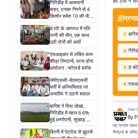
की टीम ने सं
गिरिडीह में आसमानी
कहर, ठनका गिरने से 4
किशोर समेत 10 की मौत,
प्रभा
9 घायल
8 घंटे के अंतराल में पति-
बारिश
1
पत्नी की मौत, एक साथ
उठी दोनों की अर्थी
गिरि
2
एसआइआर से लंबित काम
शीघ्र निपटायें, वरना होगा
8 घंट
आंदोलन : फॉरवर्ड ब्लॉक
3
जेपीएससी-जेएसएससी
एसआइ
4
भर्ती में अनियमितता पर
अभाविप ने उठाये सवाल
बारिश ने दिया धोखा,
लेखक के 
गिरिडीह में महज 6.6%
By
P
हुई धनरोपनी, सुखाड़ का
यह प्रभात खबर क
खतरा
बिरनी में पेट्रोल से झुलसे
रिपोर्ट्स के जरि