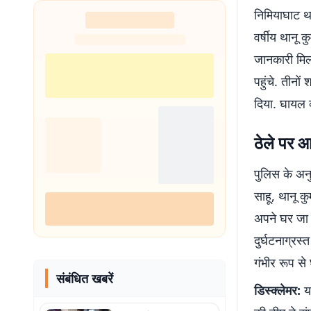
निमियाघाट था
वर्षीय थानू 
जानकारी मिल
पहुंचे. तीनो
दिया. घायल व
ठेले पर आ
पुलिस के अन
साहू, थानू क
अपने घर जा 
दुर्घटनाग्रस्
गंभीर रूप से
संबंधित खबरें
डिस्क्लेमर:
यह