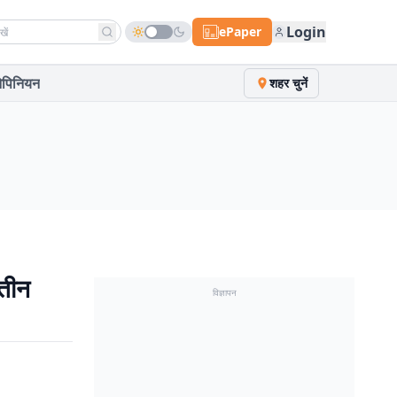
h news
Login
ePaper
पिनियन
शहर चुनें
तीन
विज्ञापन