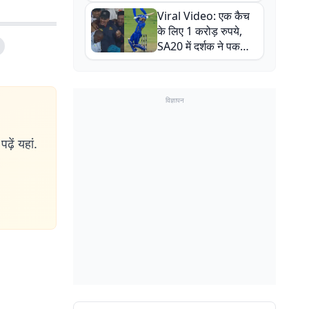
न्यूजीलैंड सीरीज से पहले
Viral Video: एक कैच
बाल-बाल बचे
के लिए 1 करोड़ रुपये,
SA20 में दर्शक ने पकड़ा
एक हाथ से गजब का कैच
विज्ञापन
ढ़ें यहां.