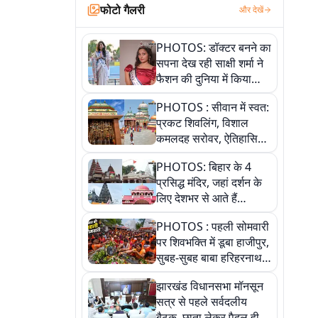
फोटो गैलरी
और देखें
PHOTOS: डॉक्टर बनने का
सपना देख रही साक्षी शर्मा ने
फैशन की दुनिया में किया
कमाल,जानिए बेगूसराय की
PHOTOS : सीवान में स्वत:
बेटी ने कैसे दी अपने सपनों
प्रकट शिवलिंग, विशाल
को उड़ान
कमलदह सरोवर, ऐतिहासिक
महेंद्रनाथ मंदिर और घंटाघर
PHOTOS: बिहार के 4
की कहानी, तस्वीरों में देखिए
प्रसिद्ध मंदिर, जहां दर्शन के
लिए देशभर से आते हैं
श्रद्धालु, जानिए इनकी
PHOTOS : पहली सोमवारी
खासियत
पर शिवभक्ति में डूबा हाजीपुर,
सुबह-सुबह बाबा हरिहरनाथ
मंदिर पहुंचे तेजस्वी, 10
झारखंड विधानसभा मॉनसून
तस्वीरों में देखें नजारा
सत्र से पहले सर्वदलीय
बैठक, छाता लेकर पैदल ही