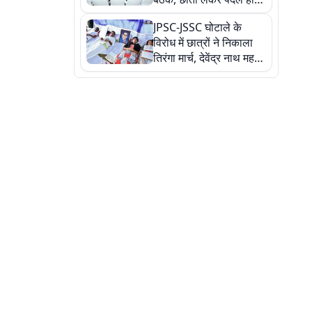
सत्ता पक्ष की मीटिंग में पहुंचे
JPSC-JSSC घोटाले के
सीएम, देखें तस्वीरें
विरोध में छात्रों ने निकाला
तिरंगा मार्च, देवेंद्र नाथ महतो
ने किया जल ग्रहण, देखें
तस्वीरें