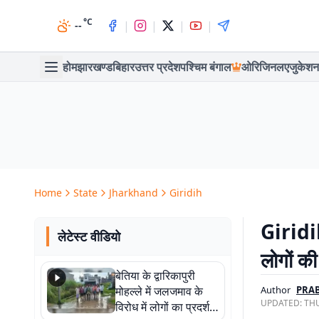
°C
|
|
|
|
--
होम
झारखण्ड
बिहार
उत्तर प्रदेश
पश्चिम बंगाल
ओरिजिनल
एजुकेशन
Home
State
Jharkhand
Giridih
Giridih
लेटेस्ट वीडियो
लोगों क
बेतिया के द्वारिकापुरी
मोहल्ले में जलजमाव के
Author
PRA
UPDATED:
THU
विरोध में लोगों का प्रदर्शन,