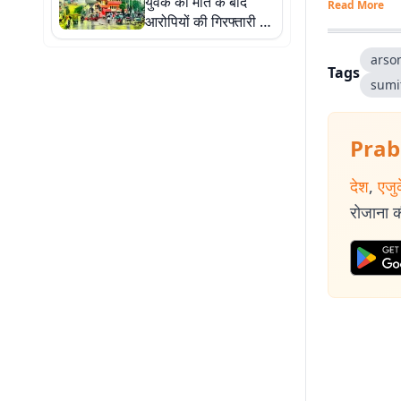
युवक की मौत के बाद
Read More
आरोपियों की गिरफ्तारी के
लिए पुलिस की छापेमारी
तेज
arso
Tags
sumi
Prab
देश
,
एजु
रोजाना की