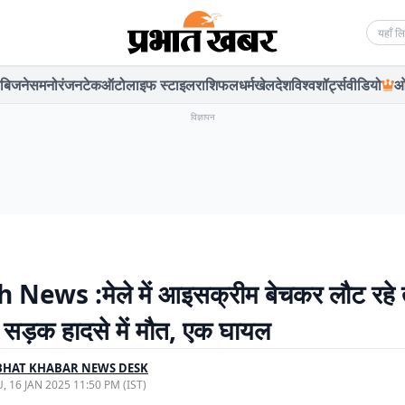
Searc
बिजनेस
मनोरंजन
टेक
ऑटो
लाइफ स्टाइल
राशिफल
धर्म
खेल
देश
विश्व
शॉर्ट्स
वीडियो
ओ
विज्ञापन
 News :मेले में आइसक्रीम बेचकर लौट रहे 
ी सड़क हादसे में मौत, एक घायल
BHAT KHABAR NEWS DESK
, 16 JAN 2025 11:50 PM (IST)