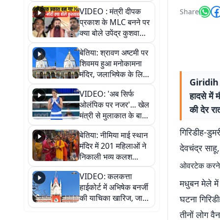
स्थायी समाधान की मांग
VIDEO : मंत्री दीपक
Share
प्रकाश के MLC बनने पर
क्या बोले उपेंद्र कुशवाहा,
सुनिए
बेतिया: श्रावण अष्टमी पर
शिवमय हुआ मनोकामना
मंदिर, जलाभिषेक के लिए
Giridih 
लगी लंबी कतारें
VIDEO: 'अब सिर्फ
हादसे में
ओलंपिक पर नजर'... खेल
की देर रात
मंत्री से मुलाकात के बाद
जैसमीन लंबोरिया का बड़ा
गिरिडीह-डुमर
बेतिया: नीमिया माई स्थान
बयान
मंदिर में 201 महिलाओं ने
देवचंद्र साह
निकाली भव्य कलश
ओवरटेक करने 
शोभायात्रा, शिवलिंग
VIDEO: कलकत्ता
प्राण-प्रतिष्ठा महोत्सव
मधुबन मेले म
हाईकोर्ट में अभिषेक बनर्जी
शुरू
की याचिका खारिज, जानें
घटना गिरिडीह
क्या है पूरा मामला
तीनों लोग वैन