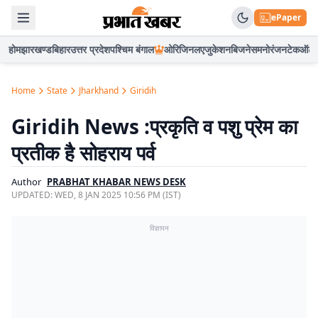
ePaper
होम
झारखण्ड
बिहार
उत्तर प्रदेश
पश्चिम बंगाल
ओरिजिनल
एजुकेशन
बिजनेस
मनोरंजन
टेक
ऑटो
Home
State
Jharkhand
Giridih
Giridih News :प्रकृति व पशु प्रेम का
प्रतीक है सोहराय पर्व
Author
PRABHAT KHABAR NEWS DESK
UPDATED:
WED, 8 JAN 2025 10:56 PM (IST)
विज्ञापन