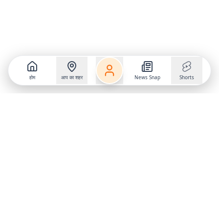
होम
आप का शहर
News Snap
Shorts
Follow us on
X
Download Mobile App