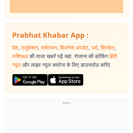
Prabhat Khabar App :
देश
,
एजुकेशन
,
मनोरंजन
,
बिजनेस अपडेट
,
धर्म
,
क्रिकेट
,
राशिफल
की ताजा खबरें पढ़ें यहां. रोजाना की ब्रेकिंग
हिंदी
न्यूज
और लाइव न्यूज कवरेज के लिए डाउनलोड करिए
विज्ञापन