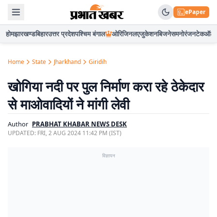
ePaper
होम
झारखण्ड
बिहार
उत्तर प्रदेश
पश्चिम बंगाल
ओरिजिनल
एजुकेशन
बिजनेस
मनोरंजन
टेक
ऑटो
Home
State
Jharkhand
Giridih
खोगिया नदी पर पुल निर्माण करा रहे ठेकेदार
से माओवादियों ने मांगी लेवी
Author
PRABHAT KHABAR NEWS DESK
UPDATED:
FRI, 2 AUG 2024 11:42 PM (IST)
विज्ञापन