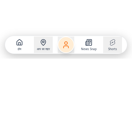
होम
आप का शहर
News Snap
Shorts
Follow us on
X
Download Mobile App