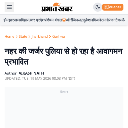
ePaper
होम
झारखण्ड
बिहार
उत्तर प्रदेश
पश्चिम बंगाल
ओरिजिनल
एजुकेशन
बिजनेस
मनोरंजन
टेक
ऑटो
Home
State
Jharkhand
Garhwa
नहर की जर्जर पुलिया से हो रहा है आवागमन
प्रभावित
Author
VIKASH NATH
UPDATED:
TUE, 19 MAY 2026 08:03 PM (IST)
विज्ञापन