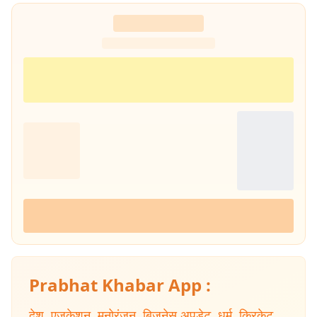
Prabhat Khabar App :
देश
,
एजुकेशन
,
मनोरंजन
,
बिजनेस अपडेट
,
धर्म
,
क्रिकेट
,