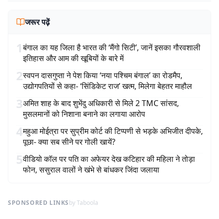
जरूर पढ़ें
1
बंगाल का यह जिला है भारत की ‘मैंगो सिटी’, जानें इसका गौरवशाली
इतिहास और आम की खूबियों के बारे में
2
स्वपन दासगुप्ता ने पेश किया ‘नया पश्चिम बंगाल’ का रोडमैप,
उद्योगपतियों से कहा- ‘सिंडिकेट राज’ खत्म, मिलेगा बेहतर माहौल
3
अमित शाह के बाद शुभेंदु अधिकारी से मिले 2 TMC सांसद,
मुसलमानों को निशाना बनाने का लगाया आरोप
4
महुआ मोईत्रा पर सुप्रीम कोर्ट की टिप्पणी से भड़के अभिजीत दीपके,
पूछा- क्या सब सीने पर गोली खायें?
5
वीडियो कॉल पर पति का अफेयर देख कटिहार की महिला ने तोड़ा
फोन, ससुराल वालों ने खंभे से बांधकर जिंदा जलाया
SPONSORED LINKS
by Taboola