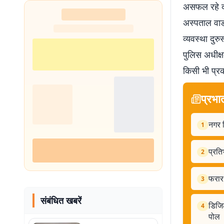
असफल रहे दो
अस्पताल वार्
व्यवस्था दुरु
पुलिस अधीक्ष
किसी भी प्रक
प्रभा
नगर व
1
प्रति
2
फरार 
3
संबंधित खबरें
डिजिट
4
पोल