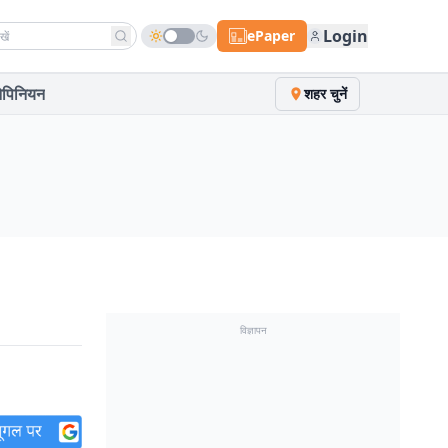
h news
Login
ePaper
पिनियन
शहर चुनें
विज्ञापन