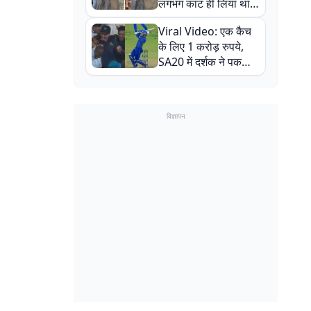
लगभग काट ही लिया था,
न्यूजीलैंड सीरीज से पहले
Viral Video: एक कैच
बाल-बाल बचे
के लिए 1 करोड़ रुपये,
SA20 में दर्शक ने पकड़ा
एक हाथ से गजब का कैच
विज्ञापन