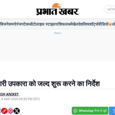
Searc
बिजनेस
मनोरंजन
टेक
ऑटो
लाइफ स्टाइल
राशिफल
धर्म
खेल
देश
विश्व
शॉर्ट्स
वीडियो
ओ
विज्ञापन
री उपकारा को जल्द शुरू करने का निर्देश
RSH ANIKET
, 9 MAY 2026 09:30 PM (IST)