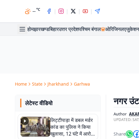
°C
|
|
|
|
--
होम
झारखण्ड
बिहार
उत्तर प्रदेश
पश्चिम बंगाल
ओरिजिनल
एजुकेशन
Home
State
Jharkhand
Garhwa
नगर उंटा
लेटेस्ट वीडियो
Author
AKA
लिट्टीपाड़ा में डबल मर्डर
UPDATED:
SAT
कांड का पुलिस ने किया
खुलासा, 12 घंटे में आरोपी
Share