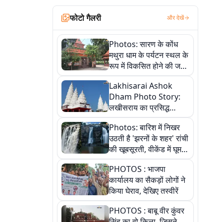
फोटो गैलरी
और देखें
Photos: सारण के कोंध
मथुरा धाम के पर्यटन स्थल के
रूप में विकसित होने की जगी
आस, 9 तस्वीरों में देखें पूरी
Lakhisarai Ashok
कहानी
Dham Photo Story:
लखीसराय का प्रसिद्ध
अशोक धाम—आस्था,
Photos: बारिश में निखर
श्रृंगार, अनुष्ठान और
उठती है 'झरनों के शहर' रांची
अलौकिक संध्या आरती के
की खूबसूरती, वीकेंड में घूम
विहंगम दृश्य
आएं ये 5 वादियां
PHOTOS : भाजपा
कार्यालय का सैकड़ों लोगों ने
किया घेराव, देखिए तस्वीरें
PHOTOS : बाबू वीर कुंवर
सिंह का वो किला, जिसने