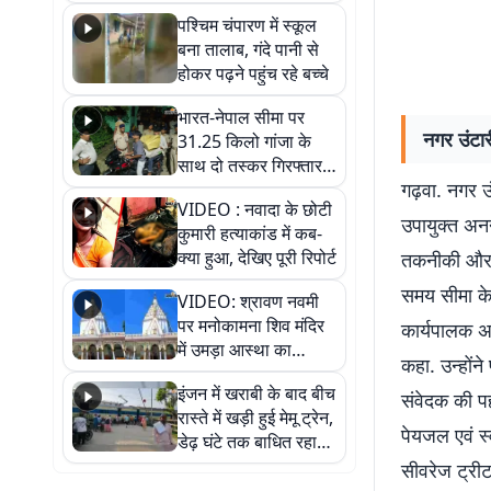
गिरफ्तार
पश्चिम चंपारण में स्कूल
बना तालाब, गंदे पानी से
होकर पढ़ने पहुंच रहे बच्चे
भारत-नेपाल सीमा पर
नगर उंटार
31.25 किलो गांजा के
साथ दो तस्कर गिरफ्तार,
गढ़वा. नगर उ
नेपाली नंबर की बाइक
VIDEO : नवादा के छोटी
जब्त
उपायुक्त अनन
कुमारी हत्याकांड में कब-
क्या हुआ, देखिए पूरी रिपोर्ट
तकनीकी और प्
समय सीमा के 
VIDEO: श्रावण नवमी
पर मनोकामना शिव मंदिर
कार्यपालक अ
में उमड़ा आस्था का
कहा. उन्होंन
सैलाब, हर-हर महादेव के
इंजन में खराबी के बाद बीच
जयघोष से गूंजा परिसर
संवेदक की प
रास्ते में खड़ी हुई मेमू ट्रेन,
पेयजल एवं स्
डेढ़ घंटे तक बाधित रहा
आवागमन
सीवरेज ट्रीट