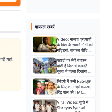
वायरल खबरें
Video: भाजपा प्रत्याशी
के पिता के सामने नोटों की
गड्डियां, वायरल वीडियो
से राजनीति में उबाल,
ढ़ें यहां.
पहाड़ों पर मैगी बेचकर
अजित महतो बोले- TMC
होती है कितनी कमाई?
की गंदी चाल
युवक ने गल्ला दिखाया तो
नौकरी वालों के खड़े हो गए
जिंदगी में कभी RSS-BJP
कान
के लिए काम नहीं करूंगा,
रिंटू पॉल को TMC
ऑफिस में ले जाकर पीटा,
Viral Video: कुत्ते ने
Video वायरल
Shreyas Iyer को