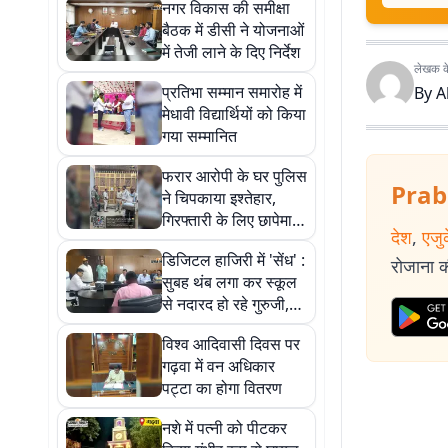
नगर विकास की समीक्षा
बैठक में डीसी ने योजनाओं
में तेजी लाने के दिए निर्देश
लेखक के 
प्रतिभा सम्मान समारोह में
By
A
मेधावी विद्यार्थियों को किया
गया सम्मानित
फरार आरोपी के घर पुलिस
Prab
ने चिपकाया इश्तेहार,
गिरफ्तारी के लिए छापेमारी
देश
,
एजु
जारी
डिजिटल हाजिरी में 'सेंध' :
रोजाना की
सुबह थंब लगा कर स्कूल
से नदारद हो रहे गुरुजी,
जनसुनवाई में खुली पोल
विश्व आदिवासी दिवस पर
गढ़वा में वन अधिकार
पट्टा का होगा वितरण
नशे में पत्नी को पीटकर