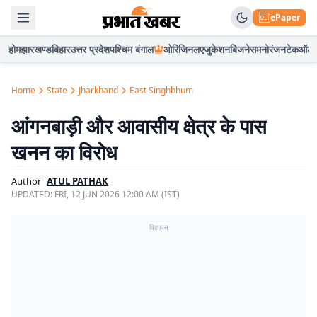
ePaper
होम
झारखण्ड
बिहार
उत्तर प्रदेश
पश्चिम बंगाल
ओरिजिनल
एजुकेशन
बिजनेस
मनोरंजन
टेक
ऑटो
Home
State
Jharkhand
East Singhbhum
आंगनबाड़ी और आवासीय क्षेत्र के पास
खनन का विरोध
Author
ATUL PATHAK
UPDATED:
FRI, 12 JUN 2026 12:00 AM (IST)
विज्ञापन