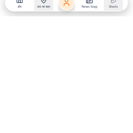
होम
आप का शहर
News Snap
Shorts
Follow us on
X
Download Mobile App
State
›
Jharkhand
›
Hindi News
Gumla News
Bihar News
Dumka News
Delhi News
Ranchi News
Odisha News
Bokaro News