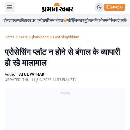
ePaper
होम
झारखण्ड
बिहार
उत्तर प्रदेश
पश्चिम बंगाल
ओरिजिनल
एजुकेशन
बिजनेस
मनोरंजन
टेक
ऑटो
Home
State
Jharkhand
East Singhbhum
प्रोसेसिंग प्लांट न होने से बंगाल के व्यापारी
हो रहे मालामाल
Author
ATUL PATHAK
UPDATED:
THU, 11 JUN 2026 11:53 PM (IST)
विज्ञापन