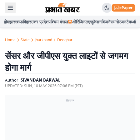
ePaper
होम
झारखण्ड
बिहार
उत्तर प्रदेश
पश्चिम बंगाल
ओरिजिनल
एजुकेशन
बिजनेस
मनोरंजन
टेक
ऑटो
Home
State
Jharkhand
Deoghar
सेंसर और जीपीएस युक्त लाइटों से जगमग
होगा मार्ग
Author
SIVANDAN BARWAL
UPDATED:
SUN, 10 MAY 2026 07:06 PM (IST)
विज्ञापन