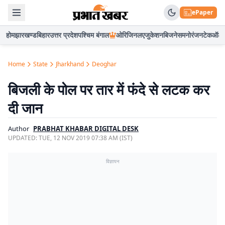
ePaper
होम
झारखण्ड
बिहार
उत्तर प्रदेश
पश्चिम बंगाल
ओरिजिनल
एजुकेशन
बिजनेस
मनोरंजन
टेक
ऑटो
Home
State
Jharkhand
Deoghar
बिजली के पोल पर तार में फंदे से लटक कर
दी जान
Author
PRABHAT KHABAR DIGITAL DESK
UPDATED:
TUE, 12 NOV 2019 07:38 AM (IST)
विज्ञापन