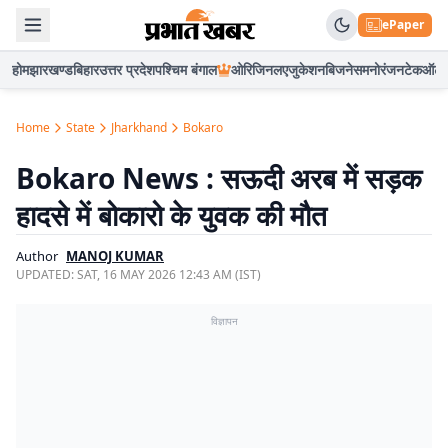
ePaper
होम
झारखण्ड
बिहार
उत्तर प्रदेश
पश्चिम बंगाल
ओरिजिनल
एजुकेशन
बिजनेस
मनोरंजन
टेक
ऑटो
Home
State
Jharkhand
Bokaro
Bokaro News : सऊदी अरब में सड़क
हादसे में बोकारो के युवक की मौत
Author
MANOJ KUMAR
UPDATED:
SAT, 16 MAY 2026 12:43 AM (IST)
विज्ञापन