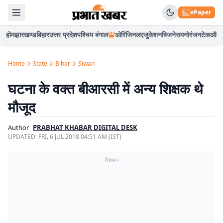
ePaper
होम
झारखण्ड
बिहार
उत्तर प्रदेश
पश्चिम बंगाल
ओरिजिनल
एजुकेशन
बिजनेस
मनोरंजन
टेक
ऑटो
Home
State
Bihar
Siwan
घटना के वक्त बीआरसी में अन्य शिक्षक थे
मौजूद
Author
PRABHAT KHABAR DIGITAL DESK
UPDATED:
FRI, 6 JUL 2018 04:51 AM (IST)
विज्ञापन