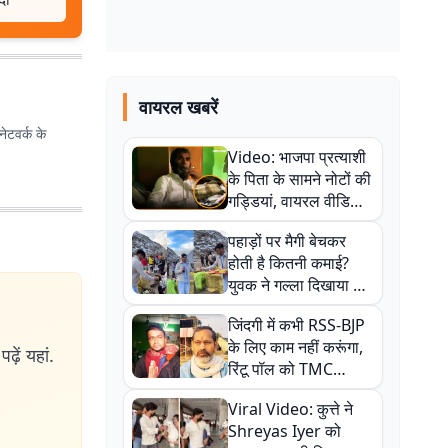
वायरल खबरें
ेटवर्क के
Video: भाजपा प्रत्याशी
के पिता के सामने नोटों की
गड्डियां, वायरल वीडियो
से राजनीति में उबाल,
पहाड़ों पर मैगी बेचकर
अजित महतो बोले- TMC
होती है कितनी कमाई?
की गंदी चाल
युवक ने गल्ला दिखाया तो
नौकरी वालों के खड़े हो गए
जिंदगी में कभी RSS-BJP
कान
के लिए काम नहीं करूंगा,
ढ़ें यहां.
रिंटू पॉल को TMC
ऑफिस में ले जाकर पीटा,
Viral Video: कुत्ते ने
Video वायरल
Shreyas Iyer को