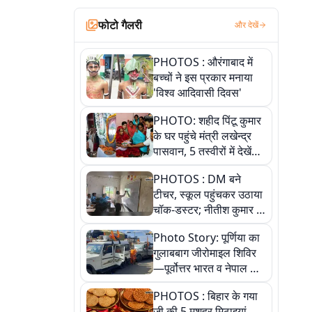
फोटो गैलरी
और देखें
PHOTOS : औरंगाबाद में
बच्चों ने इस प्रकार मनाया
'विश्व आदिवासी दिवस'
PHOTO: शहीद पिंटू कुमार
के घर पहुंचे मंत्री लखेन्द्र
पासवान, 5 तस्वीरों में देखें
उस भावुक पल की पूरी
PHOTOS : DM बने
कहानी
टीचर, स्कूल पहुंचकर उठाया
चॉक-डस्टर; नीतीश कुमार के
इस चहेते अधिकारी को
Photo Story: पूर्णिया का
जानिए
गुलाबबाग जीरोमाइल शिविर
—पूर्वोत्तर भारत व नेपाल के
कांवरियों का प्रमुख सेवा धाम
PHOTOS : बिहार के गया
जी की 5 मशहूर मिठाइयां,