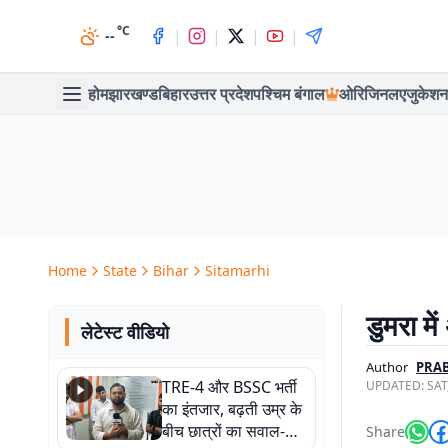
°C
|
|
|
|
--
होम
झारखण्ड
बिहार
उत्तर प्रदेश
पश्चिम बंगाल
ओरिजिनल
एजुकेशन
Home
State
Bihar
Sitamarhi
डुमरा मे
लेटेस्ट वीडियो
Author
PRA
TRE-4 और BSSC भर्ती
UPDATED:
SAT
का इंतजार, बढ़ती उम्र के
बीच छात्रों का सवाल-
Share