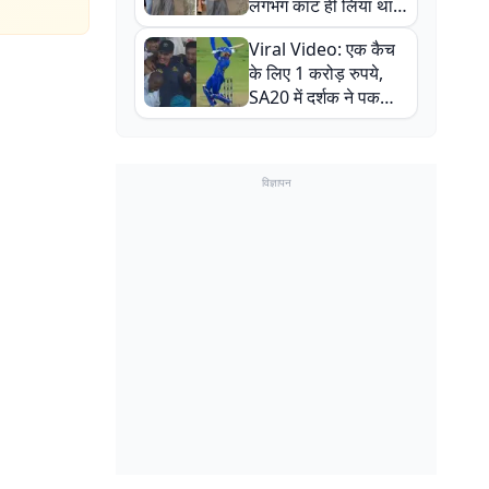
लगभग काट ही लिया था,
न्यूजीलैंड सीरीज से पहले
Viral Video: एक कैच
बाल-बाल बचे
के लिए 1 करोड़ रुपये,
SA20 में दर्शक ने पकड़ा
एक हाथ से गजब का कैच
विज्ञापन