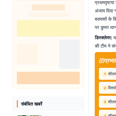
प्रथमदृष्टया 
अंजाम दिया ग
बदमाशों के व
पर डुमरा थान
डिस्क्लेमर:
यह
की टीम ने सं
प्रभा
सीताम
1
विश्व
2
सीताम
3
संबंधित खबरें
सीताम
4