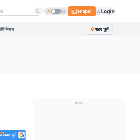
h news
Login
ePaper
पिनियन
शहर चुनें
विज्ञापन