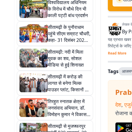
विश्वविद्यालय अधिनियम
के विरोध में चौथे दिन भी
काली पट्टी बांध प्रदर्शन
लेखक के 
सीतामढ़ी के पुनौराधाम
By
P
पहुंचे सीएम सम्राट चौधरी,
यह प्रभात खबर क
कहा- 31 दिसंबर 2028
रिपोर्ट्स के जरि
तक बनेगा भव्य मंदिर
सीतामढ़ी: नदी में मिला
Read More
युवक का शव, सोशल
मीडिया से हुई शिनाख्त
Tags
आजमग
सीतामढ़ी में करोड़ की
लागत से बनेगा मिल्क
पाउडर प्लांट, किसानों को
Prab
मिलेगा बड़ा फायदा
तिरहुत स्नातक क्षेत्र में
देश
,
एजु
जनसंवाद अभियान, डॉ.
रोजाना की
विमोहन कुमार ने विकास
के मुद्दों पर की चर्चा
सीतामढ़ी से मुजफ्फरपुर