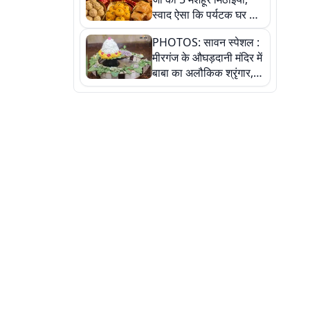
स्वाद ऐसा कि पर्यटक घर ले
जाना नहीं भूलते, तस्वीरों में
PHOTOS: सावन स्पेशल :
देखें
मीरगंज के औघड़दानी मंदिर में
बाबा का अलौकिक श्रृंगार,
तस्वीरों में देखें महादेव के कई
मनमोहक स्वरूप