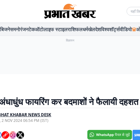
Searc
बिजनेस
मनोरंजन
टेक
ऑटो
लाइफ स्टाइल
राशिफल
धर्म
खेल
देश
विश्व
शॉर्ट्स
वीडियो
ओ
विज्ञापन
ं अंधाधुंध फायरिंग कर बदमाशों ने फैलायी दहशत
BHAT KHABAR NEWS DESK
, 2 NOV 2024 06:54 PM (IST)