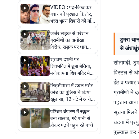
आखिर कब आएगी बहाली?
VIDEO : पढ़-लिख कर
देखें वीडियो
गवार बने प्रशांत किशोर,
भरत भूषण तिवारी की माँ ने
कहा नहीं थी उम्मीद, बेटा
जर्जर सड़क से परेशान
था तो किसी को बोलने की
डुमरा थान
ग्रामीणों का अनोखा
नहीं थी हिम्मत
विरोध, सड़क पर धान
से अंधाधु
रोपकर और खाद डालकर
श्रावण दशमी पर
जताया आक्रोश
सीतामढ़ी. डु
शिवभक्ति में डूबा बेतिया,
पिस्टल से अं
मनोकामना शिव मंदिर में
हुआ भव्य श्रृंगार
ईंट व पत्थर
लिट्टीपाड़ा में डबल मर्डर
ग्रामीणों ने
कांड का पुलिस ने किया
खुलासा, 12 घंटे में आरोपी
पहचान थाना क्
गिरफ्तार
पश्चिम चंपारण में स्कूल
सूचना मिलने 
बना तालाब, गंदे पानी से
घटना में प्र
होकर पढ़ने पहुंच रहे बच्चे
पूछताछ कर रह