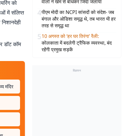
वालों ने खंभे से बांधकर जिंदा जलाया
फायरिंग को
4
ं में संलिप्त
पीएम मोदी का NCPI सांसदों को संदेश- जब
बंगाल और ओडिशा समृद्ध थे, तब भारत भी हर
ी निशानदेही
तरह से समृद्ध था
5
10 अगस्त को ‘हर घर तिरंगा’ रैली
:
कोलकाता में बदलेगी ट्रैफिक व्यवस्था, बंद
बर डॉट कॉम
रहेंगी प्रमुख सड़कें
विज्ञापन
्य मंदिर
दा