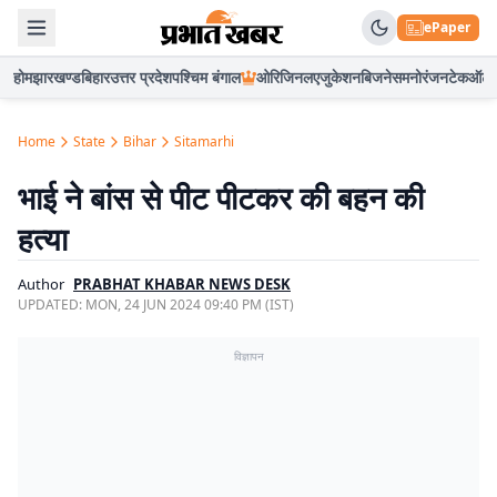
ePaper
होम
झारखण्ड
बिहार
उत्तर प्रदेश
पश्चिम बंगाल
ओरिजिनल
एजुकेशन
बिजनेस
मनोरंजन
टेक
ऑटो
Home
State
Bihar
Sitamarhi
भाई ने बांस से पीट पीटकर की बहन की
हत्या
Author
PRABHAT KHABAR NEWS DESK
UPDATED:
MON, 24 JUN 2024 09:40 PM (IST)
विज्ञापन