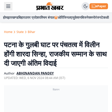
ePaper
होम
झारखण्ड
बिहार
उत्तर प्रदेश
पश्चिम बंगाल
ओरिजिनल
एजुकेशन
बिजनेस
मनोरंजन
टेक
ऑटो
Home
State
Bihar
पटना के गुलबी घाट पर पंचतत्व में विलीन
होंगी शारदा सिन्हा, राजकीय सम्मान के साथ
दी जाएगी अंतिम विदाई
Author
ABHINANDAN PANDEY
UPDATED:
WED, 6 NOV 2024 08:44 AM (IST)
विज्ञापन