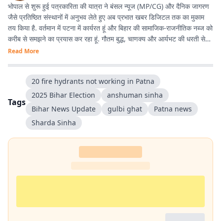
भोपाल से शुरू हुई पत्रकारिता की यात्रा ने बंसल न्यूज (MP/CG) और दैनिक जागरण
जैसे प्रतिष्ठित संस्थानों में अनुभव लेते हुए अब प्रभात खबर डिजिटल तक का मुकाम
तय किया है. वर्तमान में पटना में कार्यरत हूं और बिहार की सामाजिक-राजनीतिक नब्ज को
करीब से समझने का प्रयास कर रहा हूं. गौतम बुद्ध, चाणक्य और आर्यभट की धरती से
होने का गर्व है. देश-विदेश की घटनाओं, बिहार की राजनीति, और किस्से-कहानियों में
Read More
विशेष रुचि रखता हूं. डिजिटल मीडिया के नए ट्रेंड्स, टूल्स और नैरेटिव स्टाइल्स के
साथ प्रयोग करना पसंद है.
20 fire hydrants not working in Patna
2025 Bihar Election
anshuman sinha
Tags
Bihar News Update
gulbi ghat
Patna news
Sharda Sinha