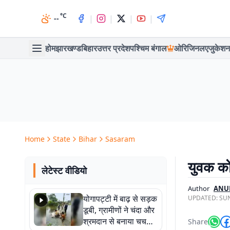
°C
|
|
|
|
--
होम
झारखण्ड
बिहार
उत्तर प्रदेश
पश्चिम बंगाल
ओरिजिनल
एजुकेशन
Home
State
Bihar
Sasaram
युवक को
लेटेस्ट वीडियो
Author
ANU
योगापट्टी में बाढ़ से सड़क
UPDATED:
SUN
डूबी, ग्रामीणों ने चंदा और
श्रमदान से बनाया चचरी
Share