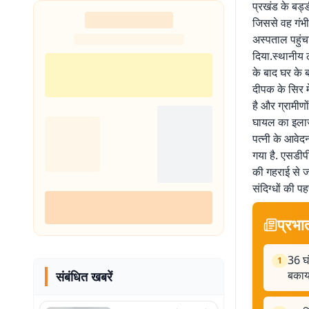
प्रखंड के बड्ड
शुरू
जिससे वह गंभी
अस्पताल पहुंचा
दिया.स्थानीय ल
के बाद घर के 
दीपक के सिर मे
है और ग्रामीण
घायल का इलाज 
पत्नी के आवेद
गया है. एसडीप
की गहराई से ज
संदिग्धों की 
प्रभा
36 घ
1
बकाय
संबंधित खबरें