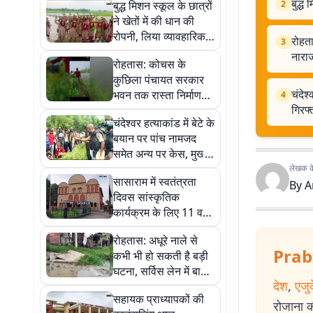
बुद्ध
बुद्ध मिशन स्कूल के छात्रों
2
ने खेतों में की धान की
रोपनी, लिया व्यावहारिक
रोहता
3
अनुभव
नाराज
रोहतास: कोचस के
कुछिला पंचायत सरकार
चंदेश
भवन तक रास्ता निर्माण
4
गिरफ्
नहीं होने से अधिकारियों में
चंदेश्वर हत्याकांड में बेटे के
नाराजगी, जांच के निर्देश
बयान पर पांच नामजद
समेत अन्य पर केस, मुख्य
आरोपी पिता-पुत्र
लेखक के 
सासाराम में स्वतंत्रता
गिरफ्तार; 36 घंटे बाद
By
A
दिवस सांस्कृतिक
नहर से मिला शव
कार्यक्रम के लिए 11 व
12 अगस्त को होगा
रोहतास: अधूरे नाले से
ऑडिशन
Prab
कभी भी हो सकती है बड़ी
घटना, सर्विस लेन में बाहर
देश
,
एजु
निकले सरिये बढ़ा रहे
सहायक प्राध्यापकों की
हादसों का खतरा
रोजाना की