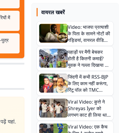
वायरल खबरें
ों में
Video: भाजपा प्रत्याशी
के पिता के सामने नोटों की
-पुत्र
गड्डियां, वायरल वीडियो
से राजनीति में उबाल,
पहाड़ों पर मैगी बेचकर
अजित महतो बोले- TMC
होती है कितनी कमाई?
की गंदी चाल
युवक ने गल्ला दिखाया तो
नौकरी वालों के खड़े हो गए
जिंदगी में कभी RSS-BJP
कान
के लिए काम नहीं करूंगा,
रिंटू पॉल को TMC
ऑफिस में ले जाकर पीटा,
Viral Video: कुत्ते ने
Video वायरल
Shreyas Iyer को
लगभग काट ही लिया था,
ढ़ें यहां.
न्यूजीलैंड सीरीज से पहले
Viral Video: एक कैच
बाल-बाल बचे