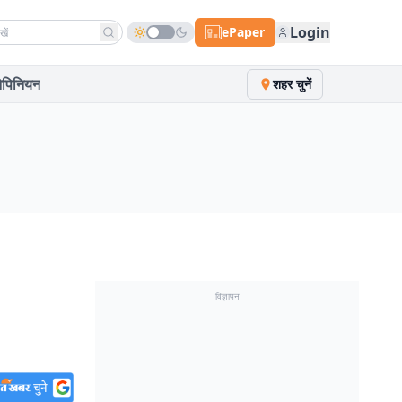
h news
Login
ePaper
पिनियन
शहर चुनें
विज्ञापन