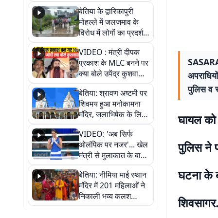
पुल
बेतिया के द्वारिकापुरी
मोहल्ले में जलजमाव के
विरोध में लोगों का प्रदर्शन,
स्थायी समाधान की मांग
VIDEO : मंत्री दीपक
SASARAM 
प्रकाश के MLC बनने पर
क्या बोले उपेंद्र कुशवाहा,
अपराधियो
सुनिए
पुलिस व 
बेतिया: श्रावण अष्टमी पर
शिवमय हुआ मनोकामना
मंदिर, जलाभिषेक के लिए
घायल को स
लगी लंबी कतारें
VIDEO: 'अब सिर्फ
ओलंपिक पर नजर'... खेल
पुलिस ने 
मंत्री से मुलाकात के बाद
जैसमीन लंबोरिया का बड़ा
घटना के ब
बेतिया: नीमिया माई स्थान
बयान
मंदिर में 201 महिलाओं ने
निकाली भव्य कलश
शिवसागर
शोभायात्रा, शिवलिंग
प्राण-प्रतिष्ठा महोत्सव