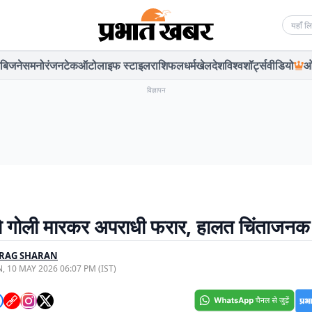
Searc
बिजनेस
मनोरंजन
टेक
ऑटो
लाइफ स्टाइल
राशिफल
धर्म
खेल
देश
विश्व
शॉर्ट्स
वीडियो
ओ
विज्ञापन
 गोली मारकर अपराधी फरार, हालत चिंताजनक
RAG SHARAN
, 10 MAY 2026 06:07 PM (IST)