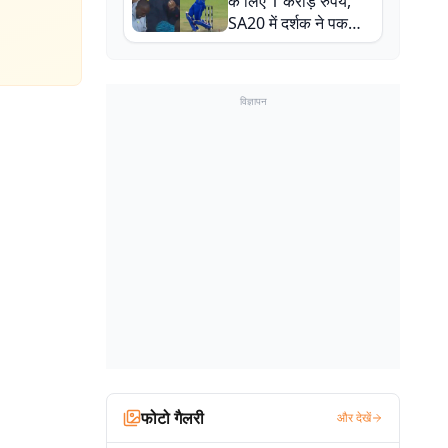
के लिए 1 करोड़ रुपये,
SA20 में दर्शक ने पकड़ा
एक हाथ से गजब का कैच
विज्ञापन
फोटो गैलरी
और देखें