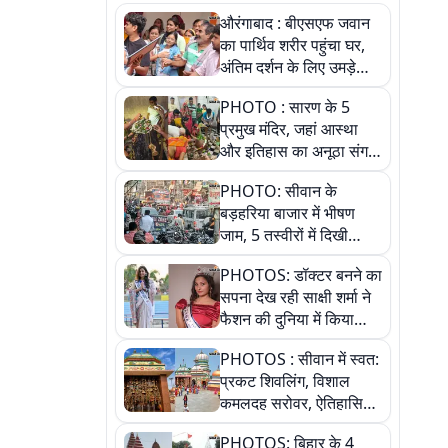
औरंगाबाद : बीएसएफ जवान
का पार्थिव शरीर पहुंचा घर,
अंतिम दर्शन के लिए उमड़े
लोग
PHOTO : सारण के 5
प्रमुख मंदिर, जहां आस्था
और इतिहास का अनूठा संगम,
तस्वीरों में जानिए
PHOTO: सीवान के
बड़हरिया बाजार में भीषण
जाम, 5 तस्वीरों में दिखी
अव्यवस्था
PHOTOS: डॉक्टर बनने का
सपना देख रही साक्षी शर्मा ने
फैशन की दुनिया में किया
कमाल,जानिए बेगूसराय की
PHOTOS : सीवान में स्वत:
बेटी ने कैसे दी अपने सपनों
प्रकट शिवलिंग, विशाल
को उड़ान
कमलदह सरोवर, ऐतिहासिक
महेंद्रनाथ मंदिर और घंटाघर
PHOTOS: बिहार के 4
की कहानी, तस्वीरों में देखिए