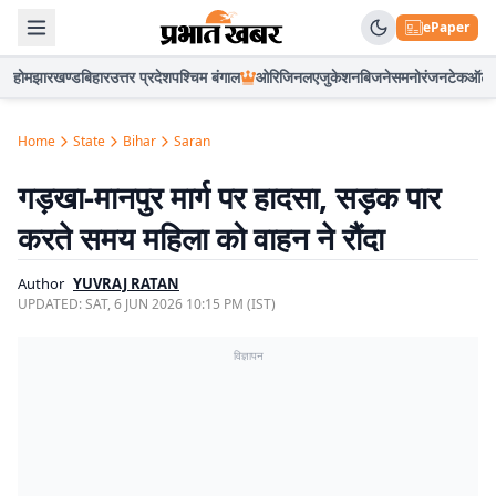
ePaper
होम
झारखण्ड
बिहार
उत्तर प्रदेश
पश्चिम बंगाल
ओरिजिनल
एजुकेशन
बिजनेस
मनोरंजन
टेक
ऑटो
Home
State
Bihar
Saran
गड़खा-मानपुर मार्ग पर हादसा, सड़क पार
करते समय महिला को वाहन ने रौंदा
Author
YUVRAJ RATAN
UPDATED:
SAT, 6 JUN 2026 10:15 PM (IST)
विज्ञापन