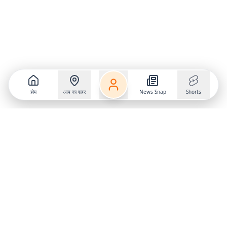
होम
आप का शहर
News Snap
Shorts
Follow us on
X
Download Mobile App