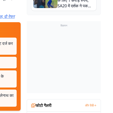
के लिए 1 करोड़ रुपये,
SA20 में दर्शक ने पकड़ा
एक हाथ से गजब का कैच
ल, दो रेफर
विज्ञापन
ट दर्ज कर
 के
भोलेनाथ का
फोटो गैलरी
और देखें