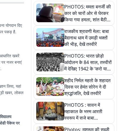
PHOTOS: ममता बनर्जी की
कार को चारों ओर से घेरकर
किया गया हमला, शांत बैठी
 अपना योगदान दिए
रहीं तृणमूल सुप्रीमो
राजकीय श्रावणी मेला: बाबा
 पर पकड़ है.
बैद्यनाथ धाम में उमड़ी भक्तों
की भीड़, देखें तस्वीरें
PHOTOS: भारत छोड़ो
 आधारित खबरें
आंदोलन के 84 साल, तस्वीरों
ल पर नजर बनाएं
में देखिए 1942 के ‘करो या
.
मरो’ आंदोलन की कहानी
शहीद निर्मल महतो के शहादत
्ञान लिया, यहां
दिवस पर हेमंत सोरेन ने दी
श्रद्धांजलि, देखें तस्वीरें
PHOTOS : सावन में
महाकाल के भस्म आरती
वविद्यालय
स्वरूप में सजे बाबा
ओडी पैकेज पर
औघड़दानी, तस्वीरों में करें
Photos: मशरूम की सब्जी
अद्भुत दर्शन