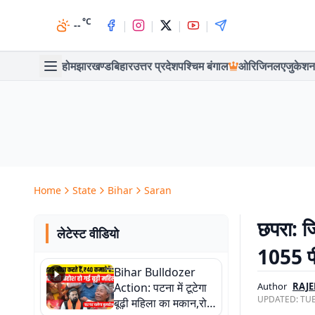
°C
|
|
|
|
--
होम
झारखण्ड
बिहार
उत्तर प्रदेश
पश्चिम बंगाल
ओरिजिनल
एजुकेशन
Home
State
Bihar
Saran
छपरा: ज
लेटेस्ट वीडियो
1055 पी
Bihar Bulldozer
Action: पटना में टूटेगा
Author
RAJ
UPDATED:
TUE
बूढ़ी महिला का मकान,रोते