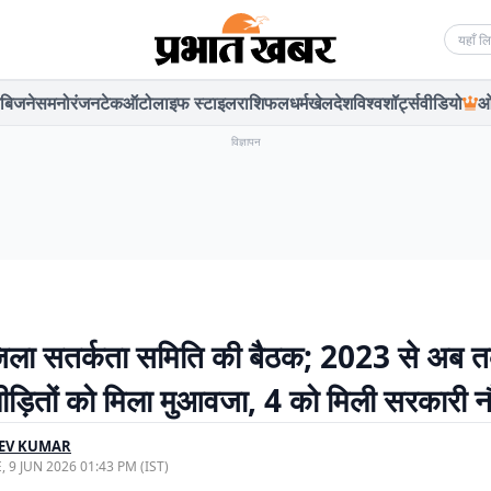
Searc
बिजनेस
मनोरंजन
टेक
ऑटो
लाइफ स्टाइल
राशिफल
धर्म
खेल
देश
विश्व
शॉर्ट्स
वीडियो
ओ
विज्ञापन
िला सतर्कता समिति की बैठक; 2023 से अब 
ड़ितों को मिला मुआवजा, 4 को मिली सरकारी 
EEV KUMAR
, 9 JUN 2026 01:43 PM (IST)