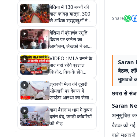
रोते हुई बेहोश; वीडियो में
बेतिया में 130 बच्चों की
देखिए पूरा मामला
बाल कांवड़ यात्रा, 300
Share
से अधिक श्रद्धालुओं ने
लिया हिस्सा
बेतिया में प्रेमचंद स्मृति
दिवस पर जलेस का
आयोजन, लेखकों ने आम
जनता को जागरूक करने
VIDEO : MLA बनने के
का लिया संकल्प
Saran Ne
बाद यहां रहेंगे प्रशांत
बैठक, लंब
किशोर, किसके होंगे
पड़ोसी? वीडियो में देखिए
मुआवजे का
श्रावणी मेला की दूसरी
कैसा है पीके का नया
सोमवारी पर देवघर में
ठिकाना
छपरा से संजय
उमड़ेगा आस्था का सैलाब,
तीन लाख से अधिक
Saran Ne
बाबा बैद्यनाथ धाम में कूपन
श्रद्धालुओं के पहुंचने का
अनुसूचित जन
दर्शन बंद, उमड़ी कांवरियों
अनुमान
की भीड़
बैठक की गई. 
वाले मुआवजे त