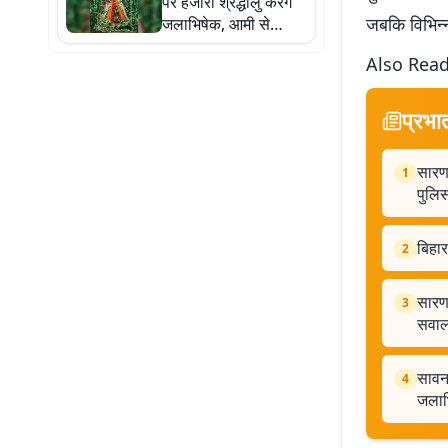
पर हजारों श्रद्धालु करेंगे
जबकि विभिन्न 
जलाभिषेक, आमी से
चकनूर तक गूंजेगा हर-हर
Also Read
महादेव
प्रभा
सारण:
1
पुलिस
बिहार
2
सारण 
3
सवालो
सावन 
4
जलाभ