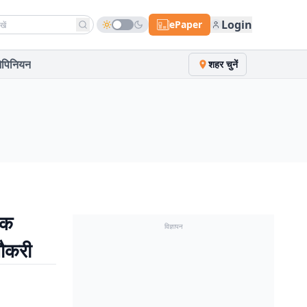
h news
Login
ePaper
पिनियन
शहर चुनें
तक
विज्ञापन
नौकरी