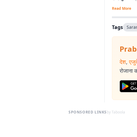
Read More
Tags
Sara
Prab
देश
,
एजु
रोजाना की
SPONSORED LINKS
by Taboola