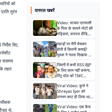
भारियों को
वायरल खबरें
प्रति तुरंत
Video: भाजपा प्रत्याशी
के पिता के सामने नोटों की
गड्डियां, वायरल वीडियो
से राजनीति में उबाल,
पहाड़ों पर मैगी बेचकर
निर्देश दिए.
अजित महतो बोले- TMC
होती है कितनी कमाई?
की गंदी चाल
ार्जशीट
युवक ने गल्ला दिखाया तो
नौकरी वालों के खड़े हो गए
तान ससमय
जिंदगी में कभी RSS-BJP
कान
 के तहत
के लिए काम नहीं करूंगा,
रिंटू पॉल को TMC
ऑफिस में ले जाकर पीटा,
Viral Video: कुत्ते ने
Video वायरल
Shreyas Iyer को
लगभग काट ही लिया था,
धीक्षक
न्यूजीलैंड सीरीज से पहले
Viral Video: एक कैच
बाल-बाल बचे
ौजूद थे,