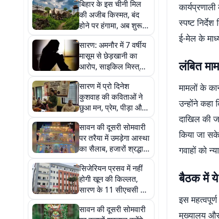
बिहार के इस चीनी मिल
कार्यप्रणाली
की अजीब किस्मत, बंद
स्पष्ट निर्द
होने पर हंगामा, अब शुरू
करने पर विरोध
ई-मेल के मा
सारण: अमनौर में 7 वर्षीय
मासूम से छेड़खानी का
लंबित माम
आरोप, साइकिल मिस्त्री
पर पॉक्सो एक्ट दर्ज कर
सारण में प्रो दिनेश
मामलों के का
पुलिस कर रही छापेमारी
कुशवाह की कविताओं ने
उन्होंने कहा
छुआ मन, प्रेम, पीड़ा और
सामाजिक विषमता के
दाखिल की जा
सावन की दूसरी सोमवारी
सवालों से कराया रूबरू
किया जा सके
पर तरैया में उमड़ेगा आस्था
का सैलाब, हजारों श्रद्धालु
गवाहों को न्
करेंगे भोलेनाथ का
सिजेरियन प्रसव में नहीं
जलाभिषेक
बैठक में य
होगी खून की किल्लत,
सारण के 11 सीएचसी में
इस महत्वपूर
बनेगा ब्लड स्टोरेज यूनिट
सावन की दूसरी सोमवारी
मुख्यालय और 