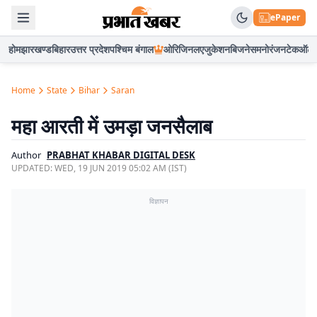
ePaper
होम
झारखण्ड
बिहार
उत्तर प्रदेश
पश्चिम बंगाल
ओरिजिनल
एजुकेशन
बिजनेस
मनोरंजन
टेक
ऑटो
Home
State
Bihar
Saran
महा आरती में उमड़ा जनसैलाब
Author
PRABHAT KHABAR DIGITAL DESK
UPDATED:
WED, 19 JUN 2019 05:02 AM (IST)
विज्ञापन