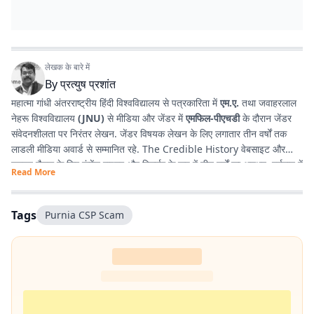
लेखक के बारे में
By
प्रत्युष प्रशांत
महात्मा गांधी अंतरराष्ट्रीय हिंदी विश्वविद्यालय से पत्रकारिता में
एम.ए.
तथा जवाहरलाल
नेहरू विश्वविद्यालय
(JNU)
से मीडिया और जेंडर में
एमफिल-पीएचडी
के दौरान जेंडर
संवेदनशीलता पर निरंतर लेखन. जेंडर विषयक लेखन के लिए लगातार तीन वर्षों तक
लाडली मीडिया अवार्ड से सम्मानित रहे. The Credible History वेबसाइट और
यूट्यूब चैनल के लिए कंटेंट राइटर और रिसर्चर के रूप में तीन वर्षों का अनुभव. वर्तमान में
Read More
प्रभात खबर डिजिटल
, बिहार में राजनीति और समसामयिक मुद्दों पर लेखन कर रहे हैं.
किताबें पढ़ने, वायलिन बजाने और कला-साहित्य में गहरी रुचि रखते हैं तथा बिहार को
सामाजिक, सांस्कृतिक और राजनीतिक दृष्टि से समझने में विशेष दिलचस्पी.
Tags
Purnia CSP Scam