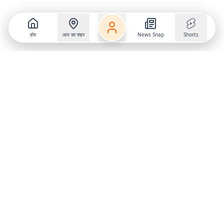
होम
आप का शहर
News Snap
Shorts
Follow us on
X
Download Mobile App
State
›
Jharkhand
›
Hindi News
Gumla News
Bihar News
Dumka News