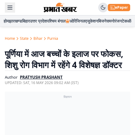
ePaper
होम
झारखण्ड
बिहार
उत्तर प्रदेश
पश्चिम बंगाल
ओरिजिनल
एजुकेशन
बिजनेस
मनोरंजन
टेक
ऑटो
Home
State
Bihar
Purnia
पूर्णिया में आज बच्चों के इलाज पर फोकस,
शिशु रोग विभाग में रहेंगे 4 विशेषज्ञ डॉक्टर
Author
PRATYUSH PRASHANT
UPDATED:
SAT, 16 MAY 2026 09:02 AM (IST)
विज्ञापन