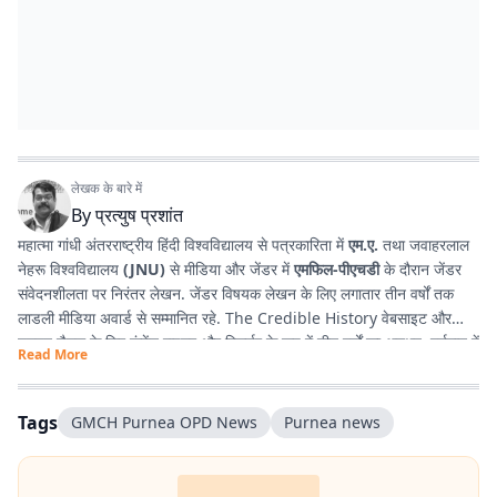
लेखक के बारे में
By
प्रत्युष प्रशांत
महात्मा गांधी अंतरराष्ट्रीय हिंदी विश्वविद्यालय से पत्रकारिता में
एम.ए.
तथा जवाहरलाल
नेहरू विश्वविद्यालय
(JNU)
से मीडिया और जेंडर में
एमफिल-पीएचडी
के दौरान जेंडर
संवेदनशीलता पर निरंतर लेखन. जेंडर विषयक लेखन के लिए लगातार तीन वर्षों तक
लाडली मीडिया अवार्ड से सम्मानित रहे. The Credible History वेबसाइट और
यूट्यूब चैनल के लिए कंटेंट राइटर और रिसर्चर के रूप में तीन वर्षों का अनुभव. वर्तमान में
Read More
प्रभात खबर डिजिटल
, बिहार में राजनीति और समसामयिक मुद्दों पर लेखन कर रहे हैं.
किताबें पढ़ने, वायलिन बजाने और कला-साहित्य में गहरी रुचि रखते हैं तथा बिहार को
सामाजिक, सांस्कृतिक और राजनीतिक दृष्टि से समझने में विशेष दिलचस्पी.
Tags
GMCH Purnea OPD News
Purnea news