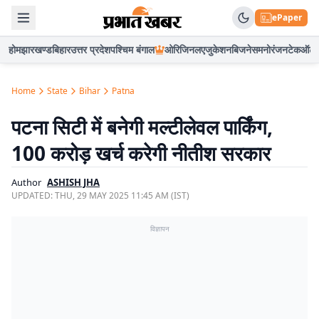
ePaper
होम
झारखण्ड
बिहार
उत्तर प्रदेश
पश्चिम बंगाल
ओरिजिनल
एजुकेशन
बिजनेस
मनोरंजन
टेक
ऑटो
Home
State
Bihar
Patna
पटना सिटी में बनेगी मल्टीलेवल पार्किंग,
100 करोड़ खर्च करेगी नीतीश सरकार
Author
ASHISH JHA
UPDATED:
THU, 29 MAY 2025 11:45 AM (IST)
विज्ञापन