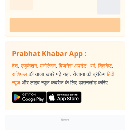
Prabhat Khabar App :
देश
,
एजुकेशन
,
मनोरंजन
,
बिजनेस अपडेट
,
धर्म
,
क्रिकेट
,
राशिफल
की ताजा खबरें पढ़ें यहां. रोजाना की ब्रेकिंग
हिंदी
न्यूज
और लाइव न्यूज कवरेज के लिए डाउनलोड करिए
विज्ञापन