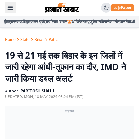
ePaper
होम
झारखण्ड
बिहार
उत्तर प्रदेश
पश्चिम बंगाल
ओरिजिनल
एजुकेशन
बिजनेस
मनोरंजन
टेक
ऑटो
Home
State
Bihar
Patna
19 से 21 मई तक बिहार के इन जिलों में
जारी रहेगा आंधी-तूफान का दौर, IMD ने
जारी किया डबल अलर्ट
Author
PARITOSH SHAHI
UPDATED:
MON, 18 MAY 2026 03:04 PM (IST)
विज्ञापन