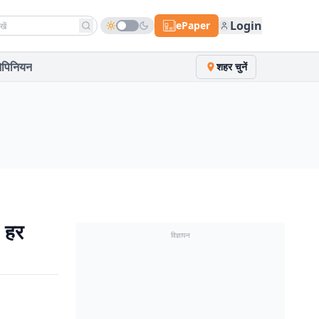
h news
Login
ePaper
पिनियन
शहर चुनें
, हर
विज्ञापन