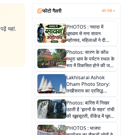
फोटो गैलरी
और देखें
PHOTOS : नवादा में
ढ़ें यहां.
धूमधाम से मना सावन
महोत्सव, महिलाओं ने दी
सांस्कृतिक प्रस्तुतियां
Photos: सारण के कोंध
मथुरा धाम के पर्यटन स्थल के
रूप में विकसित होने की जगी
आस, 9 तस्वीरों में देखें पूरी
Lakhisarai Ashok
कहानी
Dham Photo Story:
लखीसराय का प्रसिद्ध
अशोक धाम—आस्था,
Photos: बारिश में निखर
श्रृंगार, अनुष्ठान और
उठती है 'झरनों के शहर' रांची
अलौकिक संध्या आरती के
की खूबसूरती, वीकेंड में घूम
विहंगम दृश्य
आएं ये 5 वादियां
PHOTOS : भाजपा
कार्यालय का सैकड़ों लोगों ने