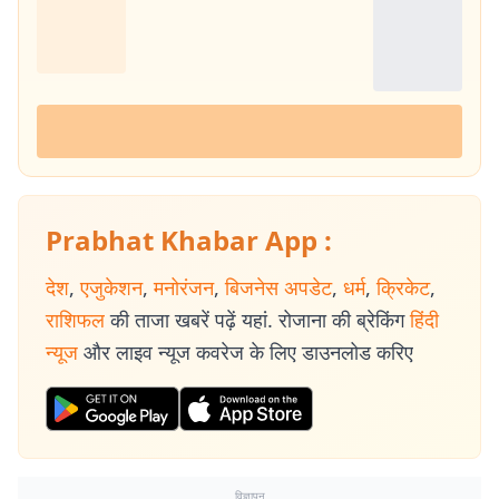
Prabhat Khabar App :
देश
,
एजुकेशन
,
मनोरंजन
,
बिजनेस अपडेट
,
धर्म
,
क्रिकेट
,
राशिफल
की ताजा खबरें पढ़ें यहां. रोजाना की ब्रेकिंग
हिंदी
न्यूज
और लाइव न्यूज कवरेज के लिए डाउनलोड करिए
विज्ञापन