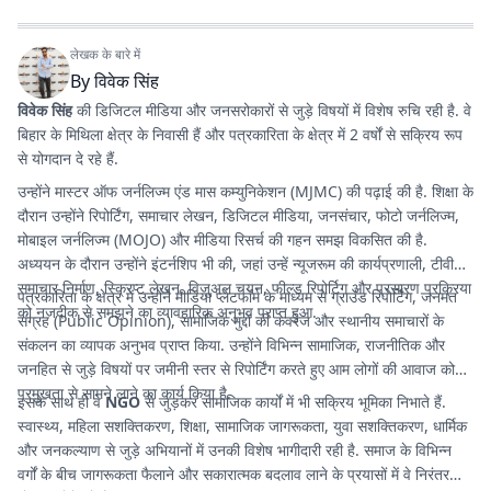
लेखक के बारे में
By
विवेक सिंह
विवेक सिंह
की डिजिटल मीडिया और जनसरोकारों से जुड़े विषयों में विशेष रुचि रही है. वे
बिहार के मिथिला क्षेत्र के निवासी हैं और पत्रकारिता के क्षेत्र में 2 वर्षों से सक्रिय रूप
से योगदान दे रहे हैं.
उन्होंने मास्टर ऑफ जर्नलिज्म एंड मास कम्युनिकेशन (MJMC) की पढ़ाई की है. शिक्षा के
दौरान उन्होंने रिपोर्टिंग, समाचार लेखन, डिजिटल मीडिया, जनसंचार, फोटो जर्नलिज्म,
मोबाइल जर्नलिज्म (MOJO) और मीडिया रिसर्च की गहन समझ विकसित की है.
अध्ययन के दौरान उन्होंने इंटर्नशिप भी की, जहां उन्हें न्यूजरूम की कार्यप्रणाली, टीवी
समाचार निर्माण, स्क्रिप्ट लेखन, विजुअल चयन, फील्ड रिपोर्टिग और प्रसारण प्रक्रिया
पत्रकारिता के क्षेत्र में उन्होंने मीडिया प्लेटफॉर्म के माध्यम से ग्राउंड रिपोर्टिंग, जनमत
को नजदीक से समझने का व्यावहारिक अनुभव प्राप्त हुआ.
संग्रह (Public Opinion), सामाजिक मुद्दों की कवरेज और स्थानीय समाचारों के
संकलन का व्यापक अनुभव प्राप्त किया. उन्होंने विभिन्न सामाजिक, राजनीतिक और
जनहित से जुड़े विषयों पर जमीनी स्तर से रिपोर्टिंग करते हुए आम लोगों की आवाज को
प्रमुखता से सामने लाने का कार्य किया है.
इसके साथ ही वे
NGO
से जुड़कर सामाजिक कार्यों में भी सक्रिय भूमिका निभाते हैं.
स्वास्थ्य, महिला सशक्तिकरण, शिक्षा, सामाजिक जागरूकता, युवा सशक्तिकरण, धार्मिक
और जनकल्याण से जुड़े अभियानों में उनकी विशेष भागीदारी रही है. समाज के विभिन्न
वर्गों के बीच जागरूकता फैलाने और सकारात्मक बदलाव लाने के प्रयासों में वे निरंतर