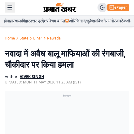
ePaper
होम
झारखण्ड
बिहार
उत्तर प्रदेश
पश्चिम बंगाल
ओरिजिनल
एजुकेशन
बिजनेस
मनोरंजन
टेक
ऑटो
Home
State
Bihar
Nawada
नवादा में अवैध बालू माफियाओं की रंगबाजी,
चौकीदार पर किया हमला
Author
VIVEK SINGH
UPDATED:
MON, 11 MAY 2026 11:23 AM (IST)
विज्ञापन