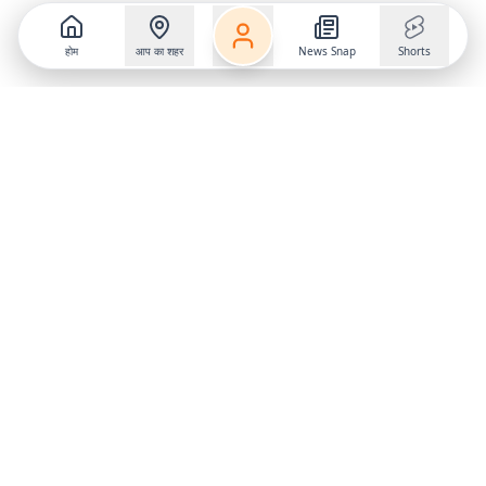
होम
आप का शहर
News Snap
Shorts
Follow us on
X
Download Mobile App
State
›
Jharkhand
›
Hindi News
Gumla News
Bihar News
Dumka News