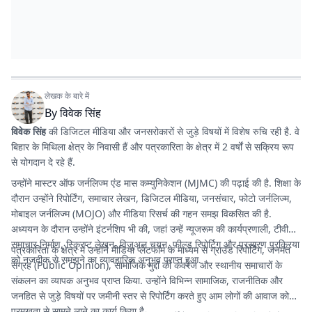
लेखक के बारे में
By
विवेक सिंह
विवेक सिंह
की डिजिटल मीडिया और जनसरोकारों से जुड़े विषयों में विशेष रुचि रही है. वे
बिहार के मिथिला क्षेत्र के निवासी हैं और पत्रकारिता के क्षेत्र में 2 वर्षों से सक्रिय रूप
से योगदान दे रहे हैं.
उन्होंने मास्टर ऑफ जर्नलिज्म एंड मास कम्युनिकेशन (MJMC) की पढ़ाई की है. शिक्षा के
दौरान उन्होंने रिपोर्टिंग, समाचार लेखन, डिजिटल मीडिया, जनसंचार, फोटो जर्नलिज्म,
मोबाइल जर्नलिज्म (MOJO) और मीडिया रिसर्च की गहन समझ विकसित की है.
अध्ययन के दौरान उन्होंने इंटर्नशिप भी की, जहां उन्हें न्यूजरूम की कार्यप्रणाली, टीवी
समाचार निर्माण, स्क्रिप्ट लेखन, विजुअल चयन, फील्ड रिपोर्टिग और प्रसारण प्रक्रिया
पत्रकारिता के क्षेत्र में उन्होंने मीडिया प्लेटफॉर्म के माध्यम से ग्राउंड रिपोर्टिंग, जनमत
को नजदीक से समझने का व्यावहारिक अनुभव प्राप्त हुआ.
संग्रह (Public Opinion), सामाजिक मुद्दों की कवरेज और स्थानीय समाचारों के
संकलन का व्यापक अनुभव प्राप्त किया. उन्होंने विभिन्न सामाजिक, राजनीतिक और
जनहित से जुड़े विषयों पर जमीनी स्तर से रिपोर्टिंग करते हुए आम लोगों की आवाज को
प्रमुखता से सामने लाने का कार्य किया है.