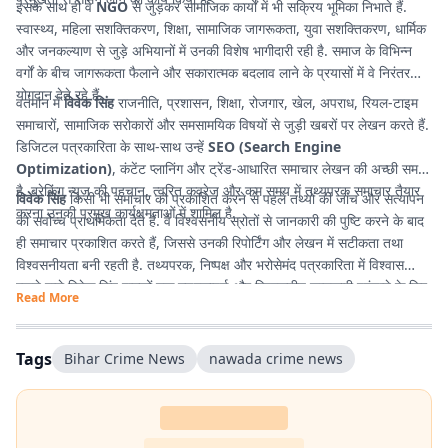
इसके साथ ही वे
NGO
से जुड़कर सामाजिक कार्यों में भी सक्रिय भूमिका निभाते हैं.
स्वास्थ्य, महिला सशक्तिकरण, शिक्षा, सामाजिक जागरूकता, युवा सशक्तिकरण, धार्मिक
और जनकल्याण से जुड़े अभियानों में उनकी विशेष भागीदारी रही है. समाज के विभिन्न
वर्गों के बीच जागरूकता फैलाने और सकारात्मक बदलाव लाने के प्रयासों में वे निरंतर
योगदान देते रहे हैं.
वर्तमान में
विवेक सिंह
राजनीति, प्रशासन, शिक्षा, रोजगार, खेल, अपराध, रियल-टाइम
समाचारों, सामाजिक सरोकारों और समसामयिक विषयों से जुड़ी खबरों पर लेखन करते हैं.
डिजिटल पत्रकारिता के साथ-साथ उन्हें
SEO (Search Engine
Optimization)
, कंटेंट प्लानिंग और ट्रेंड-आधारित समाचार लेखन की अच्छी समझ
है. ब्रेकिंग न्यूज की पहचान, त्वरित कवरेज और कम समय में तथ्यपरक समाचार तैयार
विवेक सिंह
किसी भी समाचार को प्रकाशित करने से पहले तथ्यों की जांच और सत्यापन
करना उनकी प्रमुख कार्यक्षमताओं में शामिल है.
को सर्वोच्च प्राथमिकता देते हैं. वे विश्वसनीय स्रोतों से जानकारी की पुष्टि करने के बाद
ही समाचार प्रकाशित करते हैं, जिससे उनकी रिपोर्टिंग और लेखन में सटीकता तथा
विश्वसनीयता बनी रहती है. तथ्यपरक, निष्पक्ष और भरोसेमंद पत्रकारिता में विश्वास
रखने वाले विवेक सिंह पाठकों तक गुणवत्तापूर्ण और विश्वसनीय जानकारी पहुंचाने के लिए
Read More
प्रतिबद्ध हैं.
Tags
Bihar Crime News
nawada crime news