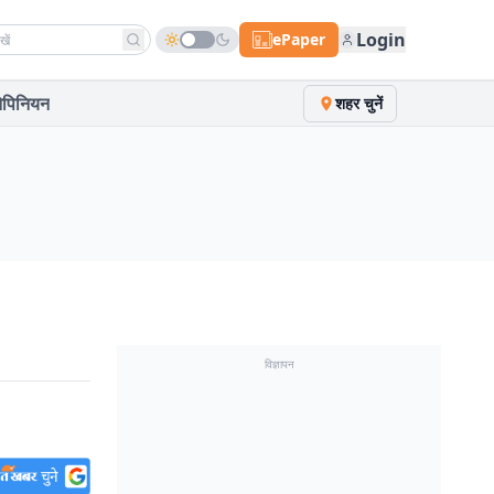
h news
Login
ePaper
पिनियन
शहर चुनें
विज्ञापन