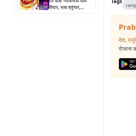
पर बाबा गरीबनाथ धाम
Tags
ramp
तैयार, भव्य श्रृंगार,
जगमगाती सजावट,
कांवरियों के लिए विशेष
Prab
इंतजाम और सजा बाजार
देश
,
एजु
रोजाना की