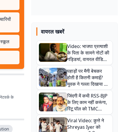
चारियों
वायरल खबरें
 स्कूल
Video: भाजपा प्रत्याशी
के पिता के सामने नोटों की
गड्डियां, वायरल वीडियो
से राजनीति में उबाल,
पहाड़ों पर मैगी बेचकर
अजित महतो बोले- TMC
होती है कितनी कमाई?
की गंदी चाल
युवक ने गल्ला दिखाया तो
नौकरी वालों के खड़े हो गए
जिंदगी में कभी RSS-BJP
कान
ेटवर्क के
के लिए काम नहीं करूंगा,
रिंटू पॉल को TMC
ऑफिस में ले जाकर पीटा,
Viral Video: कुत्ते ने
Video वायरल
Shreyas Iyer को
ution