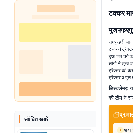
टक्कर मा
मुजफ्फरपु
रामपुरहरी थान
ट्रक ने ट्रैक्
हुआ जब घने को
लोगों ने तुरं
ट्रैक्टर को क
ट्रैक्टर व पुल ब
डिस्क्लेमर:
यह
की टीम ने सं
प्रभा
संबंधित खबरें
बाबा 
1