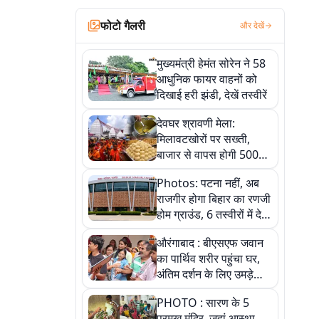
फोटो गैलरी
और देखें
मुख्यमंत्री हेमंत सोरेन ने 58
आधुनिक फायर वाहनों को
दिखाई हरी झंडी, देखें तस्वीरें
देवघर श्रावणी मेला:
मिलावटखोरों पर सख्ती,
बाजार से वापस होगी 500
किलो संदिग्ध खाद्य सामग्री,
Photos: पटना नहीं, अब
देखें तस्वीरें
राजगीर होगा बिहार का रणजी
होम ग्राउंड, 6 तस्वीरों में देखें
नए स्टेडियम की पूरी कहानी
औरंगाबाद : बीएसएफ जवान
का पार्थिव शरीर पहुंचा घर,
अंतिम दर्शन के लिए उमड़े
लोग
PHOTO : सारण के 5
प्रमुख मंदिर, जहां आस्था