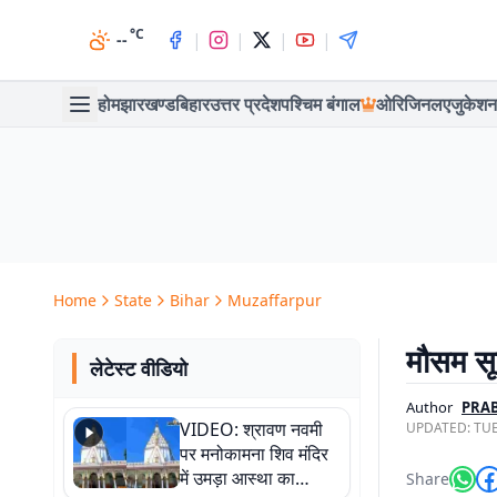
°C
|
|
|
|
--
होम
झारखण्ड
बिहार
उत्तर प्रदेश
पश्चिम बंगाल
ओरिजिनल
एजुकेशन
Home
State
Bihar
Muzaffarpur
मौसम सू
लेटेस्ट वीडियो
Author
PRA
VIDEO: श्रावण नवमी
UPDATED:
TUE
पर मनोकामना शिव मंदिर
में उमड़ा आस्था का
Share