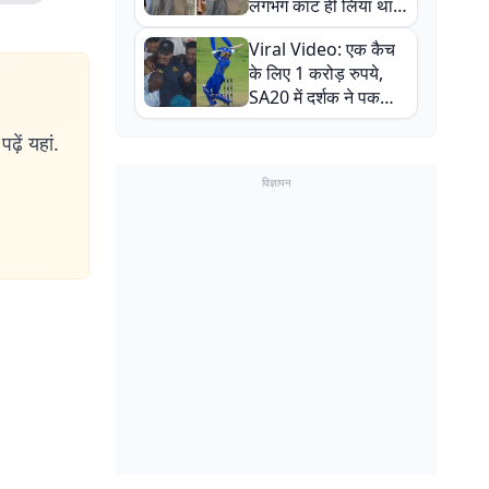
लगभग काट ही लिया था,
न्यूजीलैंड सीरीज से पहले
Viral Video: एक कैच
बाल-बाल बचे
के लिए 1 करोड़ रुपये,
SA20 में दर्शक ने पकड़ा
एक हाथ से गजब का कैच
ढ़ें यहां.
विज्ञापन