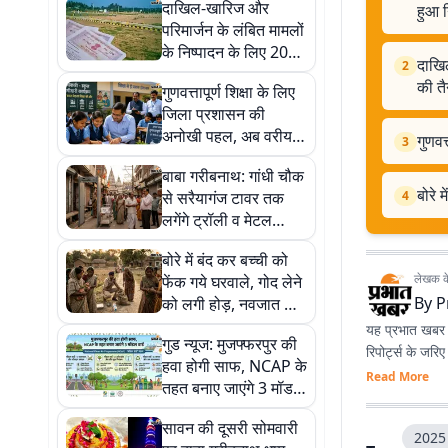
दाखिल-खारिज और
हुआ न
परिमार्जन के लंबित मामलों
के निष्पादन के लिए 200
दाखिल
2
नए राजस्व कर्मचारियों की
की तै
गुणवत्तापूर्ण शिक्षा के लिए
तैनाती
जिला प्रशासन की
अनोखी पहल, अब वरीय
गुणवत
3
अधिकारी गोद लेंगे स्कूल
बाबा गरीबनाथ: गांधी चौक
बोरे 
से सरैयागंज टावर तक
4
लगेंगे ट्रॉली व मेटल
डिटेक्टर, कांवरिया पथ
बोरे में बंद कर बच्ची को
का हुआ निरीक्षण
लेखक के 
फेंक गये घरवाले, गोद लेने
By
P
को लगी होड़, नवजात की
मौत
यह प्रभात खबर क
गुड न्यूज: मुजफ्फरपुर की
रिपोर्ट्स के जरि
हवा होगी साफ, NCAP के
Read More
तहत बनाए जाएंगे 3 मॉडल
वार्ड
सावन की दूसरी सोमवारी
2025 