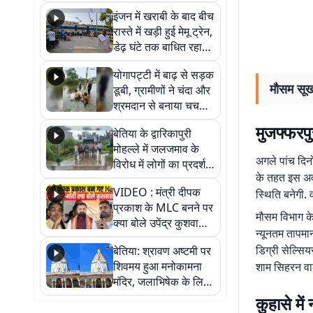
सैलाब, हर-हर महादेव के
इंजन में खराबी के बाद बीच
जयघोष से गूंजा परिसर
रास्ते में खड़ी हुई मेमू ट्रेन,
डेढ़ घंटे तक बाधित रहा
आवागमन
योगापट्टी में बाढ़ से सड़क
मौसम सूखा
डूबी, ग्रामीणों ने चंदा और
श्रमदान से बनाया चचरी
पुल
मुजफ्फरपु
बेतिया के द्वारिकापुरी
मोहल्ले में जलजमाव के
अगले पांच दिनो
विरोध में लोगों का प्रदर्शन,
के तहत इस अवध
स्थायी समाधान की मांग
VIDEO : मंत्री दीपक
स्थिति बनेगी.
प्रकाश के MLC बनने पर
मौसम विभाग के
क्या बोले उपेंद्र कुशवाहा,
न्यूनतम तापमा
सुनिए
डिग्री सेल्सि
बेतिया: श्रावण अष्टमी पर
शिवमय हुआ मनोकामना
शाम सिहरन वाली
मंदिर, जलाभिषेक के लिए
लगी लंबी कतारें
कुहासे में