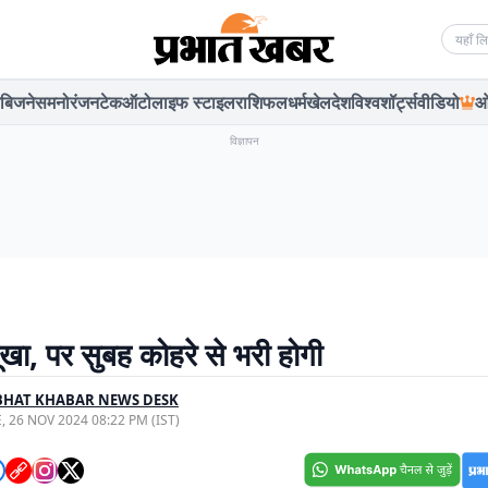
Searc
बिजनेस
मनोरंजन
टेक
ऑटो
लाइफ स्टाइल
राशिफल
धर्म
खेल
देश
विश्व
शॉर्ट्स
वीडियो
ओ
विज्ञापन
खा, पर सुबह कोहरे से भरी होगी
BHAT KHABAR NEWS DESK
, 26 NOV 2024 08:22 PM (IST)