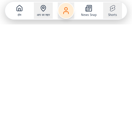
होम
आप का शहर
News Snap
Shorts
Follow us on
X
Download Mobile App
State
›
Jharkhand
›
Hindi News
Gumla News
Bihar News
Dumka News