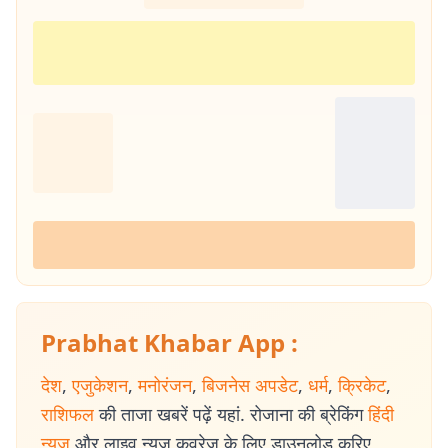
Prabhat Khabar App :
देश
,
एजुकेशन
,
मनोरंजन
,
बिजनेस अपडेट
,
धर्म
,
क्रिकेट
,
राशिफल
की ताजा खबरें पढ़ें यहां. रोजाना की ब्रेकिंग
हिंदी
न्यूज
और लाइव न्यूज कवरेज के लिए डाउनलोड करिए