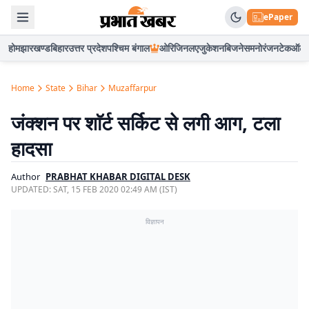
ePaper
होम
झारखण्ड
बिहार
उत्तर प्रदेश
पश्चिम बंगाल
ओरिजिनल
एजुकेशन
बिजनेस
मनोरंजन
टेक
ऑटो
Home
State
Bihar
Muzaffarpur
जंक्शन पर शाॅर्ट सर्किट से लगी आग, टला
हादसा
Author
PRABHAT KHABAR DIGITAL DESK
UPDATED:
SAT, 15 FEB 2020 02:49 AM (IST)
विज्ञापन