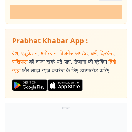
Prabhat Khabar App :
देश
,
एजुकेशन
,
मनोरंजन
,
बिजनेस अपडेट
,
धर्म
,
क्रिकेट
,
राशिफल
की ताजा खबरें पढ़ें यहां. रोजाना की ब्रेकिंग
हिंदी
न्यूज
और लाइव न्यूज कवरेज के लिए डाउनलोड करिए
विज्ञापन