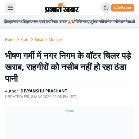
ePaper
होम
झारखण्ड
बिहार
उत्तर प्रदेश
पश्चिम बंगाल
ओरिजिनल
एजुकेशन
बिजनेस
मनोरंजन
टेक
ऑटो
Home
State
Bihar
Munger
भीषण गर्मी में नगर निगम के वॉटर चिलर पड़े
खराब, राहगीरों को नसीब नहीं हो रहा ठंडा
पानी
Author
DIVYANSHU PRASHANT
UPDATED:
FRI, 8 MAY 2026 02:58 PM (IST)
विज्ञापन