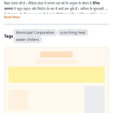
शिक्षा प्राप्त की है। मीडिया क्षेत्र में लगभग एक वर्ष के अनुभव के दौरान वे
दैनिक
जागरण
में न्यूज़ राइटर और रिपोर्टर के रूप में कार्य कर चुके हैं। करियर के शुरुआती दौर
में लोकसभा और विधानसभा चुनावों से जुड़े पॉलिटिकल कंटेंट राइटिंग का विशेष अनुभव
Read More
प्राप्त किया। इसके अतिरिक्त उन्होंने
टी. एन. बी. कॉलेज
से हिंदी साहित्य में
स्नातक
किया है, जिसके कारण साहित्य, पठन-पाठन, लेखन और कविता-सृजन में उनकी विशेष
रुचि है। सटीक, निष्पक्ष और प्रभावशाली लेखन के माध्यम से पाठकों तक विश्वसनीय
Municipal Corporation
scorching heat
Tags
जानकारी पहुँचाना उनकी पेशेवर पहचान है।
water chillers