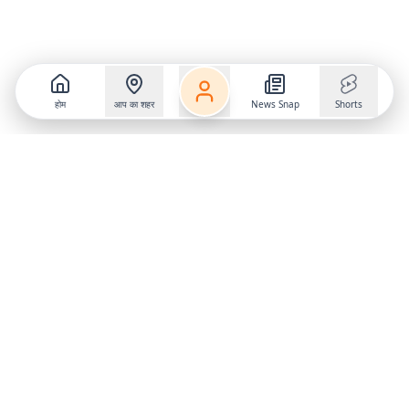
होम
आप का शहर
News Snap
Shorts
Follow us on
X
Download Mobile App
State
›
Jharkhand
›