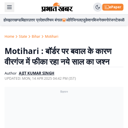
ePaper
होम
झारखण्ड
बिहार
उत्तर प्रदेश
पश्चिम बंगाल
ओरिजिनल
एजुकेशन
बिजनेस
मनोरंजन
टेक
ऑटो
Home
State
Bihar
Motihari
Motihari : बॉर्डर पर बवाल के कारण
वीरगंज में फीका रहा नये साल का जश्न
Author
AJIT KUMAR SINGH
UPDATED:
MON, 14 APR 2025 04:42 PM (IST)
विज्ञापन