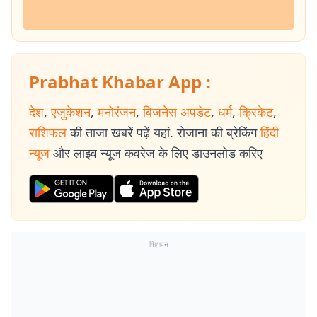
Prabhat Khabar App :
देश
,
एजुकेशन
,
मनोरंजन
,
बिजनेस अपडेट
,
धर्म
,
क्रिकेट
,
राशिफल
की ताजा खबरें पढ़ें यहां. रोजाना की ब्रेकिंग
हिंदी
न्यूज
और लाइव न्यूज कवरेज के लिए डाउनलोड करिए
विज्ञापन