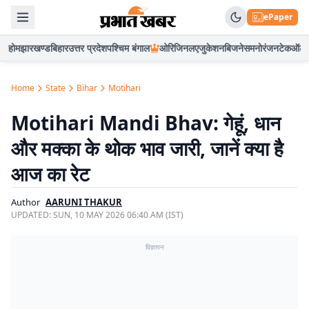
ePaper
होम
झारखण्ड
बिहार
उत्तर प्रदेश
पश्चिम बंगाल
ओरिजिनल
एजुकेशन
बिजनेस
मनोरंजन
टेक
ऑटो
Home
State
Bihar
Motihari
Motihari Mandi Bhav: गेहूं, धान
और मक्का के थोक भाव जारी, जानें क्या है
आज का रेट
Author
AARUNI THAKUR
UPDATED:
SUN, 10 MAY 2026 06:40 AM (IST)
विज्ञापन