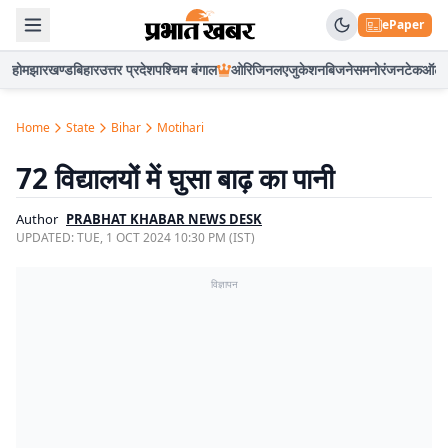
ePaper
होम
झारखण्ड
बिहार
उत्तर प्रदेश
पश्चिम बंगाल
ओरिजिनल
एजुकेशन
बिजनेस
मनोरंजन
टेक
ऑटो
Home
State
Bihar
Motihari
72 विद्यालयों में घुसा बाढ़ का पानी
Author
PRABHAT KHABAR NEWS DESK
UPDATED:
TUE, 1 OCT 2024 10:30 PM (IST)
विज्ञापन