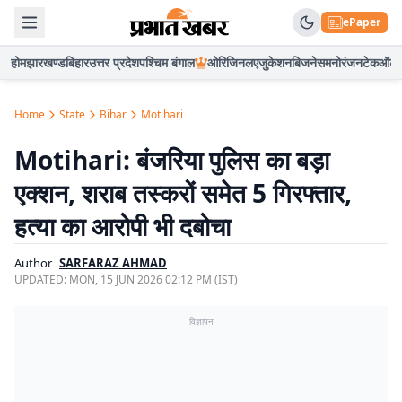
ePaper
होम
झारखण्ड
बिहार
उत्तर प्रदेश
पश्चिम बंगाल
ओरिजिनल
एजुकेशन
बिजनेस
मनोरंजन
टेक
ऑटो
Home
State
Bihar
Motihari
Motihari: बंजरिया पुलिस का बड़ा
एक्शन, शराब तस्करों समेत 5 गिरफ्तार,
हत्या का आरोपी भी दबोचा
Author
SARFARAZ AHMAD
UPDATED:
MON, 15 JUN 2026 02:12 PM (IST)
विज्ञापन