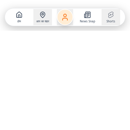
होम
आप का शहर
News Snap
Shorts
Follow us on
X
Download Mobile App
State
›
Jharkhand
›
Hindi News
Gumla News