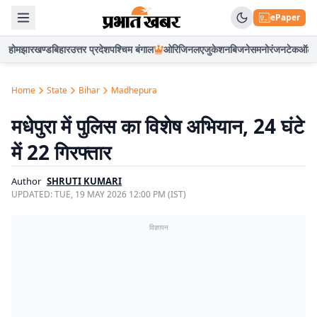
ePaper
होम
झारखण्ड
बिहार
उत्तर प्रदेश
पश्चिम बंगाल
ओरिजिनल
एजुकेशन
बिजनेस
मनोरंजन
टेक
ऑटो
Home
State
Bihar
Madhepura
मधेपुरा में पुलिस का विशेष अभियान, 24 घंटे
में 22 गिरफ्तार
Author
SHRUTI KUMARI
UPDATED:
TUE, 19 MAY 2026 12:00 PM (IST)
विज्ञापन