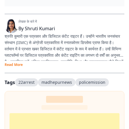
लेखक के बारे में
By
Shruti Kumari
श्रुति कुमारी एक पत्रकार और डिजिटल कंटेंट राइटर हैं। उन्होंने भारतीय जनसंचार
संस्थान (IIMC) से अंग्रेजी पत्रकारिता में स्नातकोत्तर डिप्लोमा प्राप्त किया है।
वर्तमान में वे प्रभात खबर डिजिटल में कंटेंट राइटर के रूप में कार्यरत हैं। उन्हें विभिन्न
प्लाटफॉर्म्स पर डिजिटल पत्रकारिता और कंटेंट राइटिंग का लगभग दो वर्षों का अनुभव
है। सामाजिक मुद्दों, महिला सशक्तिकरण, राजनीति, शिक्षा और लाइफस्टाइल जैसे विषयों
Read More
पर लिखना उनकी विशेष रुचि का क्षेत्र है। इसके अलावा वे डिजिटल प्लेटफॉर्म के लिए
स्क्रिप्ट राइटिंग करती हैं तथा हिंदी कविता और अंगिका भाषा में लेखन का भी शौक
रखती हैं। प्रकृति से उनका विशेष लगाव है और वे मानती हैं कि संवेदनशील, तथ्यपरक
Tags
22arrest
madhepurnews
policemission
और जनसरोकार से जुड़ी पत्रकारिता समाज में सकारात्मक बदलाव का माध्यम बन सकती
है।