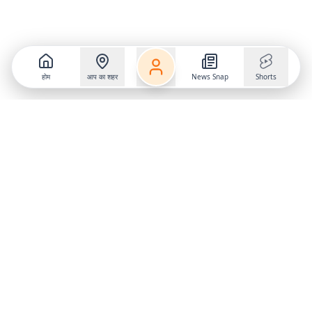
होम
आप का शहर
News Snap
Shorts
Follow us on
X
Download Mobile App
State
›
Jharkhand
›