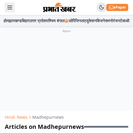
ePaper
होम
झारखण्ड
बिहार
उत्तर प्रदेश
पश्चिम बंगाल
ओरिजिनल
एजुकेशन
बिजनेस
मनोरंजन
टेक
ऑटो
विज्ञापन
Hindi News
Madhepurnews
Articles on Madhepurnews