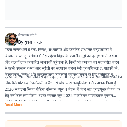
लेखक के बारे में
By
युवराज रतन
पटना जन्मस्थली है मेरी, निष्पक्ष, तथ्यात्मक और जनहित आधारित पत्रकारिता में
विश्वास करता हूं. वर्तमान में मेरा उद्देश्य बिहार के स्थानीय मुद्दों को प्रमुखता से उठाना
और पाठकों तक सत्यापित जानकारी पहुंचाना है. किसी भी समाचार को प्रकाशित करने
से पहले उपलब्ध तथ्यों और स्रोतों का सत्यापन करना मेरी प्राथमिकता है. पाठकों को
विश्वसनीय, निष्पक्ष और जनहितकारी जानकारी उपलब्ध कराने के लिए प्रतिबद्ध हूं.
प्राथमिक शिक्षा संत जेवियर्स हाई स्कूल, पटना से पूरी करने के बाद संत जेवियर्स कॉलेज
ऑफ मैनेजमेंट एंड टेक्नॉलजी से बैचलर्स ऑफ मास कम्यूनिकेशन से स्नातक किया हूं.
2020 से पटना स्थित मीडिया संस्थान न्यूज 4 नेशन में एंकर सह प्रोड्यूसर के पद पर
डेढ़ वर्षों तक काम किया. इसके उपरांत जून 2022 से इंडियन पॉलिटिकल एक्शन
कमिटी (I-PAC) में सीनियर एग्जीक्यूटिव के पद पर रहते हुए डिजिटल कम्यूनिकेशन टीम
Read More
में कार्य करने का मौका मिला. वर्तमान में प्रभात खबर में कंटेंट राइटर के पद पर हूं इसके
माध्यम से नागरिकों के पास तथ्यात्मक और सही सूचनाएँ, खबर और अपडेट देने का कार्य
कर रहा हूं.