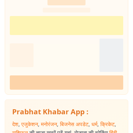
Prabhat Khabar App :
देश
,
एजुकेशन
,
मनोरंजन
,
बिजनेस अपडेट
,
धर्म
,
क्रिकेट
,
राशिफल
की ताजा खबरें पढ़ें यहां. रोजाना की ब्रेकिंग
हिंदी