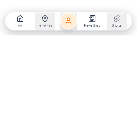
होम
आप का शहर
News Snap
Shorts
Follow us on
X
Download Mobile App
State
›
Jharkhand
›
Hindi News
Gumla News