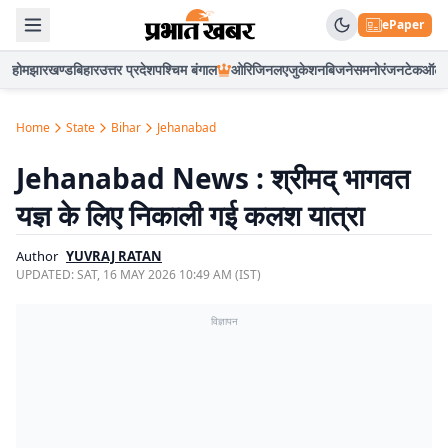
ePaper
होम
झारखण्ड
बिहार
उत्तर प्रदेश
पश्चिम बंगाल
ओरिजिनल
एजुकेशन
बिजनेस
मनोरंजन
टेक
ऑटो
Home
State
Bihar
Jehanabad
Jehanabad News : श्रीमद् भागवत
यज्ञ के लिए निकाली गई कलश यात्रा
Author
YUVRAJ RATAN
UPDATED:
SAT, 16 MAY 2026 10:49 AM (IST)
विज्ञापन