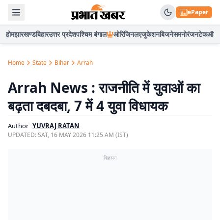
ePaper
होम
झारखण्ड
बिहार
उत्तर प्रदेश
पश्चिम बंगाल
ओरिजिनल
एजुकेशन
बिजनेस
मनोरंजन
टेक
ऑटो
Home
State
Bihar
Arrah
Arrah News : राजनीति में युवाओं का
बढ़ता दबदबा, 7 में 4 युवा विधायक
Author
YUVRAJ RATAN
UPDATED:
SAT, 16 MAY 2026 11:25 AM (IST)
विज्ञापन