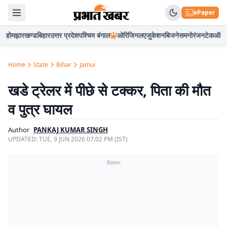
ePaper
होम
झारखण्ड
बिहार
उत्तर प्रदेश
पश्चिम बंगाल
ओरिजिनल
एजुकेशन
बिजनेस
मनोरंजन
टेक
ऑटो
Home
State
Bihar
Jamui
खडे ट्रेलर में पीछे से टक्कर, पिता की मौत
व पुत्र घायल
Author
PANKAJ KUMAR SINGH
UPDATED:
TUE, 9 JUN 2026 07:02 PM (IST)
विज्ञापन