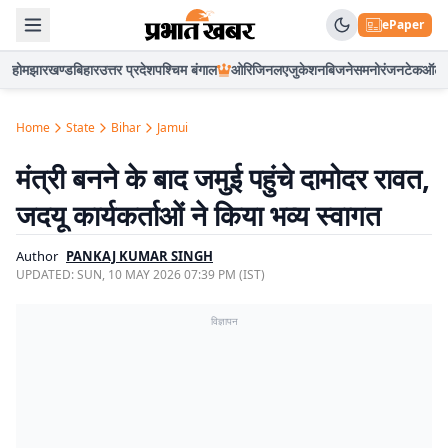
ePaper
होम
झारखण्ड
बिहार
उत्तर प्रदेश
पश्चिम बंगाल
ओरिजिनल
एजुकेशन
बिजनेस
मनोरंजन
टेक
ऑटो
Home
State
Bihar
Jamui
मंत्री बनने के बाद जमुई पहुंचे दामोदर रावत,
जदयू कार्यकर्ताओं ने किया भव्य स्वागत
Author
PANKAJ KUMAR SINGH
UPDATED:
SUN, 10 MAY 2026 07:39 PM (IST)
विज्ञापन