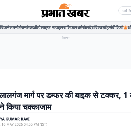
Searc
बिजनेस
मनोरंजन
टेक
ऑटो
लाइफ स्टाइल
राशिफल
धर्म
खेल
देश
विश्व
शॉर्ट्स
वीडियो
ओ
विज्ञापन
-लालगंज मार्ग पर डम्फर की बाइक से टक्कर, 1
 ने किया चक्काजाम
YA KUMAR RAVI
, 16 MAY 2026 04:55 PM (IST)