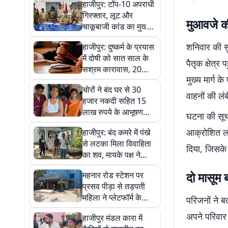
हाजीपुर: टॉप-10 अपराधी
गिरफ्तार, लूट और
मुआवजे की
चाकूबाजी कांड का मुख्य
आरोपी पुलिस के हत्थे
शनिवार की स
हाजीपुर: दुष्कर्म के प्रयास
चढ़ा
में दोषी को सात साल के
पैतृक क्षेत्
सश्रम कारावास, 20
मुख्य मार्ग
हजार रुपये का जुर्माना भी
चोरों ने बंद घर से 30
लगाया
वाहनों की लंब
हजार नकदी सहित 15
लाख रुपये के आभूषण
घटना की सूच
उड़ाया, जांच में जुटी
आक्रोशित लो
हाजीपुर: बंद कमरे में पंखे
पुलिस
से लटका मिला विवाहिता
दिया, जिसके
का शव, मायके पक्ष ने
लगाया हत्या का आरोप
दो मासूम 
महनार रोड स्टेशन पर
प्रसव पीड़ा से तड़पती
महिला ने प्लेटफॉर्म के
परिजनों ने ब
बाहर दिया बेटे को जन्म,
अपने परिवार
हाजीपुर मंडल कारा में
दोनों स्वस्थ