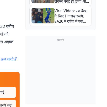
लगभग काट ही लिया था,
न्यूजीलैंड सीरीज से पहले
Viral Video: एक कैच
बाल-बाल बचे
के लिए 1 करोड़ रुपये,
SA20 में दर्शक ने पकड़ा
32 वर्षीय
एक हाथ से गजब का कैच
गों को
विज्ञापन
स अज्ञात
सज जाती हैं
रवाई
त्थे चढ़ा