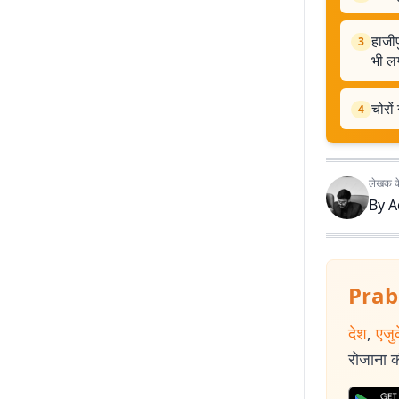
हाजीप
3
भी ल
चोरों
4
लेखक के 
By
A
Prab
देश
,
एजु
रोजाना की