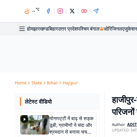
°C
|
|
|
|
--
होम
झारखण्ड
बिहार
उत्तर प्रदेश
पश्चिम बंगाल
ओरिजिनल
एजुकेशन
Home
State
Bihar
Hajipur
हाजीपुर
लेटेस्ट वीडियो
परिजनों
योगापट्टी में बाढ़ से सड़क
डूबी, ग्रामीणों ने चंदा और
Author
ADIT
UPDATED:
SAT
श्रमदान से बनाया चचरी