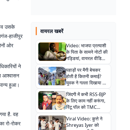
 शव उसके
वायरल खबरें
ालगंज-हाजीपुर
ोनों ओर
Video: भाजपा प्रत्याशी
के पिता के सामने नोटों की
गड्डियां, वायरल वीडियो
से राजनीति में उबाल,
िकारियों ने
पहाड़ों पर मैगी बेचकर
अजित महतो बोले- TMC
ा आश्वासन
होती है कितनी कमाई?
की गंदी चाल
युवक ने गल्ला दिखाया तो
मान्य हुआ।
नौकरी वालों के खड़े हो गए
जिंदगी में कभी RSS-BJP
कान
के लिए काम नहीं करूंगा,
रिंटू पॉल को TMC
ऑफिस में ले जाकर पीटा,
गया है. वह
Viral Video: कुत्ते ने
Video वायरल
का रो-रोकर
Shreyas Iyer को