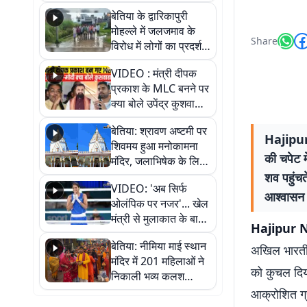
पुल
बेतिया के द्वारिकापुरी
मोहल्ले में जलजमाव के
Share
विरोध में लोगों का प्रदर्शन,
स्थायी समाधान की मांग
VIDEO : मंत्री दीपक
प्रकाश के MLC बनने पर
क्या बोले उपेंद्र कुशवाहा,
सुनिए
बेतिया: श्रावण अष्टमी पर
Hajipur N
शिवमय हुआ मनोकामना
की चपेट म
मंदिर, जलाभिषेक के लिए
लगी लंबी कतारें
शव पहुंचत
VIDEO: 'अब सिर्फ
आश्वासन 
ओलंपिक पर नजर'... खेल
मंत्री से मुलाकात के बाद
Hajipur Ne
जैसमीन लंबोरिया का बड़ा
बेतिया: नीमिया माई स्थान
बयान
अखिल भारतीय
मंदिर में 201 महिलाओं ने
को कुचल दिय
निकाली भव्य कलश
शोभायात्रा, शिवलिंग
आक्रोशित ग्
प्राण-प्रतिष्ठा महोत्सव