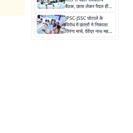
बैठक, छाता लेकर पैदल ही
सत्ता पक्ष की मीटिंग में पहुंचे
JPSC-JSSC घोटाले के
सीएम, देखें तस्वीरें
विरोध में छात्रों ने निकाला
तिरंगा मार्च, देवेंद्र नाथ महतो
ने किया जल ग्रहण, देखें
तस्वीरें