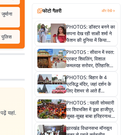
फोटो गैलरी
और देखें
जुर्माना
PHOTOS: डॉक्टर बनने का
सपना देख रही साक्षी शर्मा ने
ी पुलिस
फैशन की दुनिया में किया
कमाल,जानिए बेगूसराय की
PHOTOS : सीवान में स्वत:
बेटी ने कैसे दी अपने सपनों
प्रकट शिवलिंग, विशाल
को उड़ान
कमलदह सरोवर, ऐतिहासिक
महेंद्रनाथ मंदिर और घंटाघर
PHOTOS: बिहार के 4
की कहानी, तस्वीरों में देखिए
प्रसिद्ध मंदिर, जहां दर्शन के
लिए देशभर से आते हैं
श्रद्धालु, जानिए इनकी
PHOTOS : पहली सोमवारी
खासियत
पर शिवभक्ति में डूबा हाजीपुर,
ढ़ें यहां.
सुबह-सुबह बाबा हरिहरनाथ
मंदिर पहुंचे तेजस्वी, 10
झारखंड विधानसभा मॉनसून
तस्वीरों में देखें नजारा
सत्र से पहले सर्वदलीय