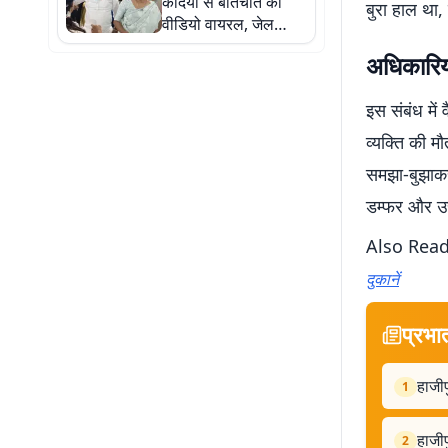
कैदियों से बातचीत का
बुरा हाल था,
वीडियो वायरल, जेल
मैनुअल के उल्लंघन पर उठे
अधिकारिय
सवाल
इस संबंध मे
व्यक्ति की म
समझा-बुझाकर
डम्फर और उस
Also Rea
दुकानें
प्रभा
हाजीप
1
हाजीप
2