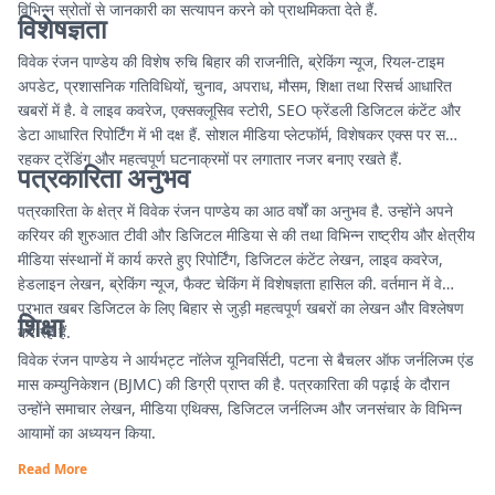
विभिन्न स्रोतों से जानकारी का सत्यापन करने को प्राथमिकता देते हैं.
विशेषज्ञता
विवेक रंजन पाण्डेय की विशेष रुचि बिहार की राजनीति, ब्रेकिंग न्यूज, रियल-टाइम
अपडेट, प्रशासनिक गतिविधियों, चुनाव, अपराध, मौसम, शिक्षा तथा रिसर्च आधारित
खबरों में है. वे लाइव कवरेज, एक्सक्लूसिव स्टोरी, SEO फ्रेंडली डिजिटल कंटेंट और
डेटा आधारित रिपोर्टिंग में भी दक्ष हैं. सोशल मीडिया प्लेटफॉर्म, विशेषकर एक्स पर सक्रिय
रहकर ट्रेंडिंग और महत्वपूर्ण घटनाक्रमों पर लगातार नजर बनाए रखते हैं.
पत्रकारिता अनुभव
पत्रकारिता के क्षेत्र में विवेक रंजन पाण्डेय का आठ वर्षों का अनुभव है. उन्होंने अपने
करियर की शुरुआत टीवी और डिजिटल मीडिया से की तथा विभिन्न राष्ट्रीय और क्षेत्रीय
मीडिया संस्थानों में कार्य करते हुए रिपोर्टिंग, डिजिटल कंटेंट लेखन, लाइव कवरेज,
हेडलाइन लेखन, ब्रेकिंग न्यूज, फैक्ट चेकिंग में विशेषज्ञता हासिल की. वर्तमान में वे
प्रभात खबर डिजिटल के लिए बिहार से जुड़ी महत्वपूर्ण खबरों का लेखन और विश्लेषण
शिक्षा
कर रहे हैं.
विवेक रंजन पाण्डेय ने आर्यभट्ट नॉलेज यूनिवर्सिटी, पटना से बैचलर ऑफ जर्नलिज्म एंड
मास कम्युनिकेशन (BJMC) की डिग्री प्राप्त की है. पत्रकारिता की पढ़ाई के दौरान
उन्होंने समाचार लेखन, मीडिया एथिक्स, डिजिटल जर्नलिज्म और जनसंचार के विभिन्न
आयामों का अध्ययन किया.
Read More