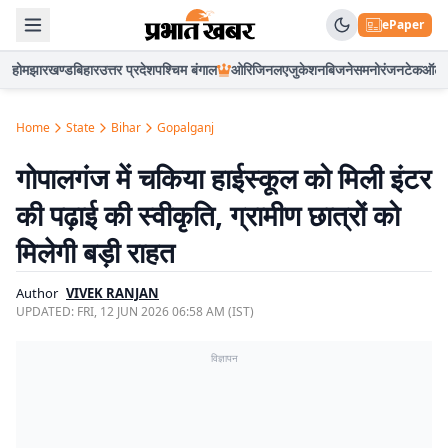
ePaper
होम
झारखण्ड
बिहार
उत्तर प्रदेश
पश्चिम बंगाल
ओरिजिनल
एजुकेशन
बिजनेस
मनोरंजन
टेक
ऑटो
Home
State
Bihar
Gopalganj
गोपालगंज में चकिया हाईस्कूल को मिली इंटर
की पढ़ाई की स्वीकृति, ग्रामीण छात्रों को
मिलेगी बड़ी राहत
Author
VIVEK RANJAN
UPDATED:
FRI, 12 JUN 2026 06:58 AM (IST)
विज्ञापन