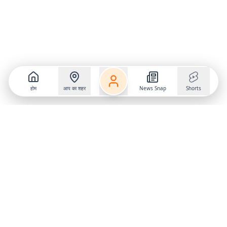
होम
आप का शहर
News Snap
Shorts
Follow us on
X
Download Mobile App